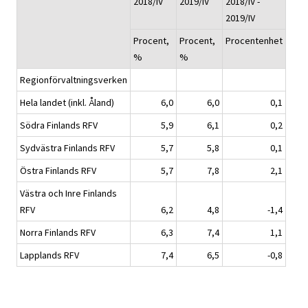
2018/IV
2019/IV
2018/IV -
2019/IV
Procent,
Procent,
Procentenhet
%
%
Regionförvaltningsverken
Hela landet (inkl. Åland)
6,0
6,0
0,1
Södra Finlands RFV
5,9
6,1
0,2
Sydvästra Finlands RFV
5,7
5,8
0,1
Östra Finlands RFV
5,7
7,8
2,1
Västra och Inre Finlands
RFV
6,2
4,8
-1,4
Norra Finlands RFV
6,3
7,4
1,1
Lapplands RFV
7,4
6,5
-0,8