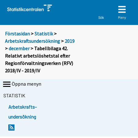
Meny
Sök
Förstasidan
>
Statistik
>
Arbetskraftsundersökning
>
2019
>
december
> Tabellbilaga 42.
Relativt arbetslöshetstal efter
Regionförvaltningsverken (RFV)
2018/IV - 2019/IV
Öppna menyn
STATISTIK
Arbetskrafts-
undersökning