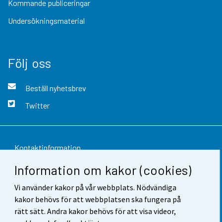
Kommande publiceringar
Undersökningsmaterial
Följ oss
Beställ nyhetsbrev
Twitter
Kontaktinformation
Information om kakor (cookies)
Respons
Vi använder kakor på vår webbplats. Nödvändiga
Användarvillkor
kakor behövs för att webbplatsen ska fungera på
Dataskydd
rätt sätt. Andra kakor behövs för att visa videor,