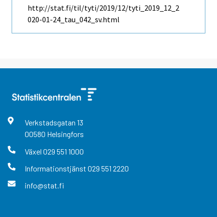
http://stat.fi/til/tyti/2019/12/tyti_2019_12_2
020-01-24_tau_042_sv.html
Verkstadsgatan
13
00580
Helsingfors
Växel
029 551 1000
Informationstjänst
029 551 2220
info@stat.fi