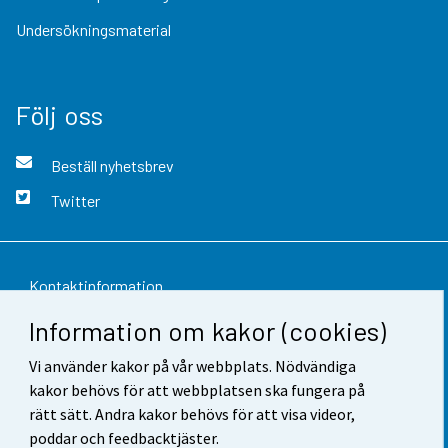
Undersökningsmaterial
Följ oss
Beställ nyhetsbrev
Twitter
Kontaktinformation
Information om kakor (cookies)
Respons
Vi använder kakor på vår webbplats. Nödvändiga
Användarvillkor
kakor behövs för att webbplatsen ska fungera på
Dataskydd
rätt sätt. Andra kakor behövs för att visa videor,
poddar och feedbacktjäster.
Tillgänglighet