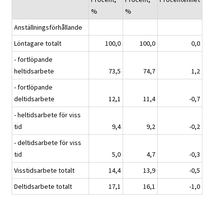
%
%
Anställningsförhållande
Löntagare totalt
100,0
100,0
0,0
- fortlöpande
heltidsarbete
73,5
74,7
1,2
- fortlöpande
deltidsarbete
12,1
11,4
-0,7
- heltidsarbete för viss
tid
9,4
9,2
-0,2
- deltidsarbete för viss
tid
5,0
4,7
-0,3
Visstidsarbete totalt
14,4
13,9
-0,5
Deltidsarbete totalt
17,1
16,1
-1,0