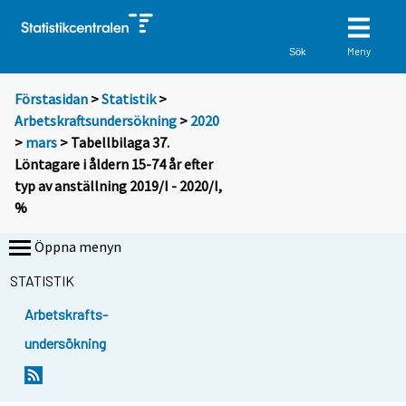
Meny
Sök
Förstasidan
>
Statistik
>
Arbetskraftsundersökning
>
2020
>
mars
> Tabellbilaga 37.
Löntagare i åldern 15-74 år efter
typ av anställning 2019/I - 2020/I,
%
Öppna menyn
STATISTIK
Arbetskrafts-
undersökning