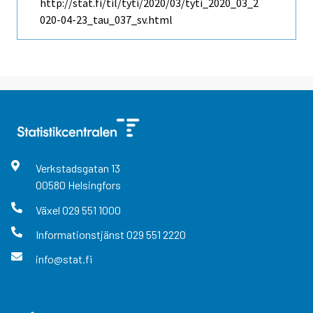
http://stat.fi/til/tyti/2020/03/tyti_2020_03_2
020-04-23_tau_037_sv.html
Verkstadsgatan
13
00580
Helsingfors
Växel
029 551 1000
Informationstjänst
029 551 2220
info@stat.fi