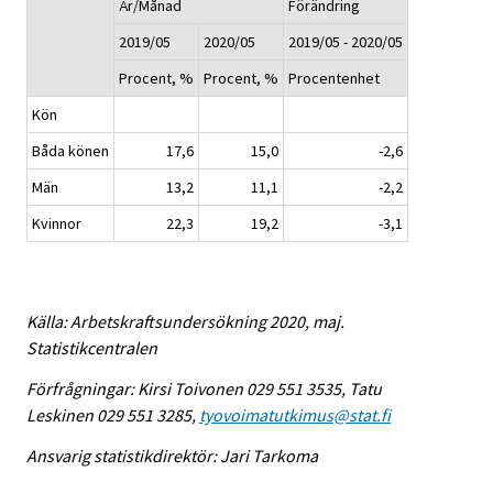
År/Månad
Förändring
2019/05
2020/05
2019/05 - 2020/05
Procent, %
Procent, %
Procentenhet
Kön
Båda könen
17,6
15,0
-2,6
Män
13,2
11,1
-2,2
Kvinnor
22,3
19,2
-3,1
Källa: Arbetskraftsundersökning 2020, maj.
Statistikcentralen
Förfrågningar: Kirsi Toivonen 029 551 3535, Tatu
Leskinen 029 551 3285,
tyovoimatutkimus@stat.fi
Ansvarig statistikdirektör: Jari Tarkoma