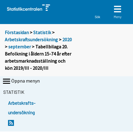
Meny
Sök
Förstasidan
>
Statistik
>
Arbetskraftsundersökning
>
2020
>
september
> Tabellbilaga 20.
Befolkning i åldern 15-74 år efter
arbetsmarknadsställning och
kön 2019/III - 2020/III
Öppna menyn
STATISTIK
Arbetskrafts-
undersökning