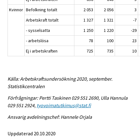
Kvinnor
Befolkning totalt
2 053
2 056
3
Arbetskraft totalt
1 327
1 321
-7
- sysselsatta
1 250
1 220
-29
- arbetslösa
78
100
23
Ej i arbetskraften
725
735
10
Källa: Arbetskraftsundersökning 2020, september.
Statistikcentralen
Förfrågningar: Pertti Taskinen 029 551 2690, Ulla Hannula
029 551 2924,
tyovoimatutkimus@stat.fi
Ansvarig avdelningschef: Hannele Orjala
Uppdaterad 20.10.2020