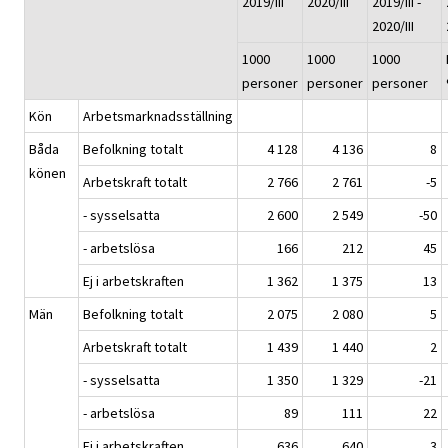
2019/III
2020/III
2019/III -
2020/III
1000
1000
1000
personer
personer
personer
Kön
Arbetsmarknadsställning
Båda
Befolkning totalt
4 128
4 136
8
könen
Arbetskraft totalt
2 766
2 761
-5
- sysselsatta
2 600
2 549
-50
- arbetslösa
166
212
45
Ej i arbetskraften
1 362
1 375
13
Män
Befolkning totalt
2 075
2 080
5
Arbetskraft totalt
1 439
1 440
2
- sysselsatta
1 350
1 329
-21
- arbetslösa
89
111
22
Ej i arbetskraften
636
640
3