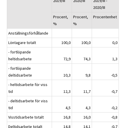
2019/III
2020/III
2019/III -
2020/III
Procent,
Procent,
Procentenhet
%
%
Anställningsförhållande
Löntagare totalt
100,0
100,0
0,0
- fortlöpande
heltidsarbete
72,9
74,3
1,3
- fortlöpande
deltidsarbete
10,3
9,8
-0,5
- heltidsarbete för viss
tid
12,3
11,7
-0,7
- deltidsarbete för viss
tid
4,5
4,3
-0,2
Visstidsarbete totalt
16,8
16,0
-0,8
Deltidsarbete totalt
14,8
14,1
-0,7