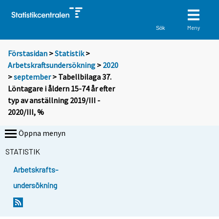
Meny
Sök
Förstasidan
>
Statistik
>
Arbetskraftsundersökning
>
2020
>
september
> Tabellbilaga 37.
Löntagare i åldern 15-74 år efter
typ av anställning 2019/III -
2020/III, %
Öppna menyn
STATISTIK
Arbetskrafts-
undersökning