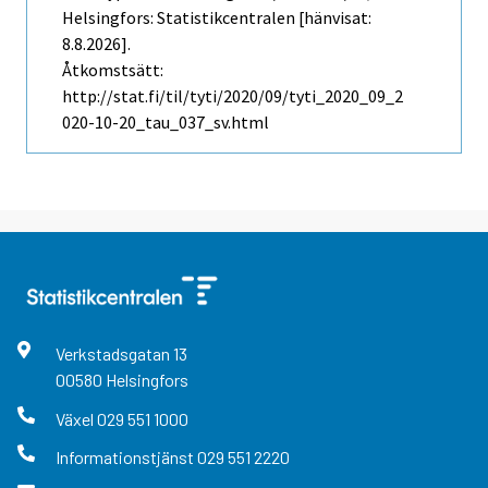
Helsingfors: Statistikcentralen [hänvisat:
8.8.2026].
Åtkomstsätt:
http://stat.fi/til/tyti/2020/09/tyti_2020_09_2
020-10-20_tau_037_sv.html
Verkstadsgatan
13
00580
Helsingfors
Växel
029 551 1000
Informationstjänst
029 551 2220