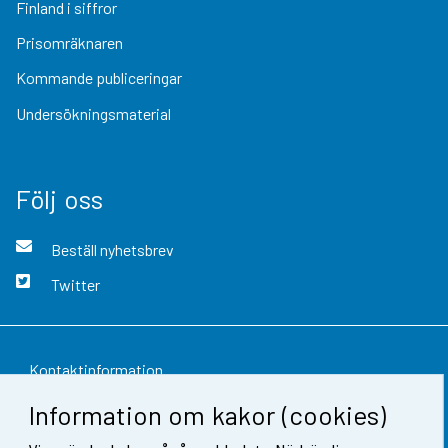
Finland i siffror
Prisomräknaren
Kommande publiceringar
Undersökningsmaterial
Följ oss
Beställ nyhetsbrev
Twitter
Kontaktinformation
Information om kakor (cookies)
Respons