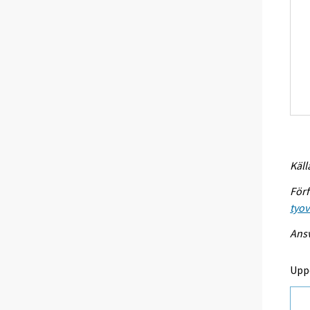
Käll
Förf
tyo
Ansv
Upp