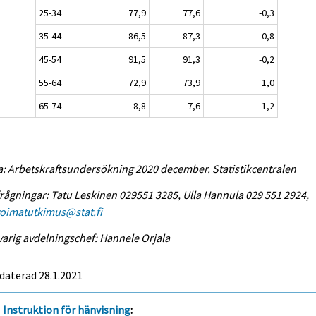
25-34
77,9
77,6
-0,3
35-44
86,5
87,3
0,8
45-54
91,5
91,3
-0,2
55-64
72,9
73,9
1,0
65-74
8,8
7,6
-1,2
a: Arbetskraftsundersökning 2020 december. Statistikcentralen
rågningar: Tatu Leskinen 029551 3285, Ulla Hannula 029 551 2924,
voimatutkimus@stat.fi
arig avdelningschef: Hannele Orjala
daterad 28.1.2021
Instruktion för hänvisning
: