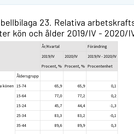
bellbilaga 23. Relativa arbetskraft
ter kön och ålder 2019/IV - 2020/I
År/Kvartal
Förändring
2019/IV
2020/IV
2019/IV - 2020/IV
Procent, %
Procent, %
Procentenhet
Åldersgrupp
a könen
15-74
65,9
65,9
0,1
15-64
77,0
77,2
0,2
15-24
45,7
44,4
-1,3
25-34
83,3
83,2
-0,1
35-44
89,6
89,9
0,3