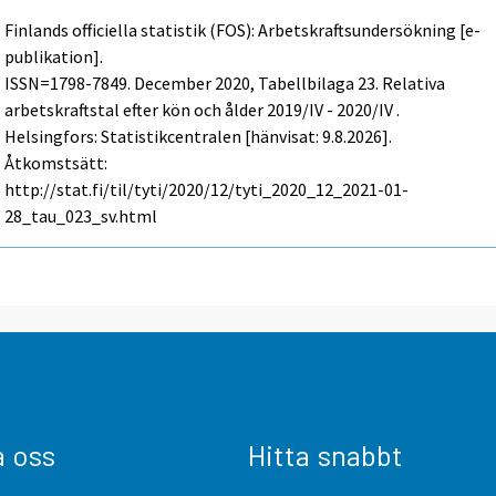
Finlands officiella statistik (FOS): Arbetskraftsundersökning [e-
publikation].
ISSN=1798-7849.
December
2020, Tabellbilaga 23. Relativa
arbetskraftstal efter kön och ålder 2019/IV - 2020/IV .
Helsingfors: Statistikcentralen [hänvisat: 9.8.2026].
Åtkomstsätt:
http://stat.fi/til/tyti/2020/12/tyti_2020_12_2021-01-
28_tau_023_sv.html
a oss
Hitta snabbt