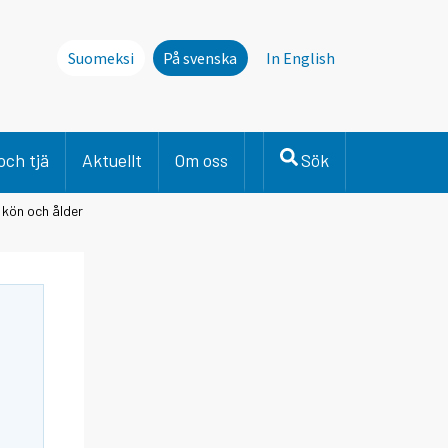
Suomeksi
På svenska
In English
och tjä
Aktuellt
Om oss
Sök
 kön och ålder