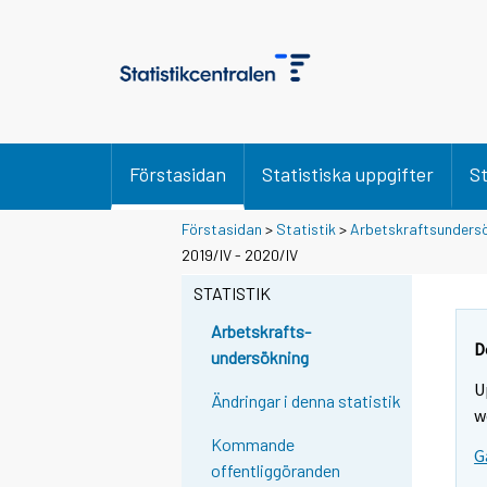
Förstasidan
Statistiska uppgifter
St
Förstasidan
>
Statistik
>
Arbetskraftsunders
2019/IV - 2020/IV
STATISTIK
Arbetskrafts-
D
undersökning
U
Ändringar i denna statistik
w
Kommande
G
offentliggöranden