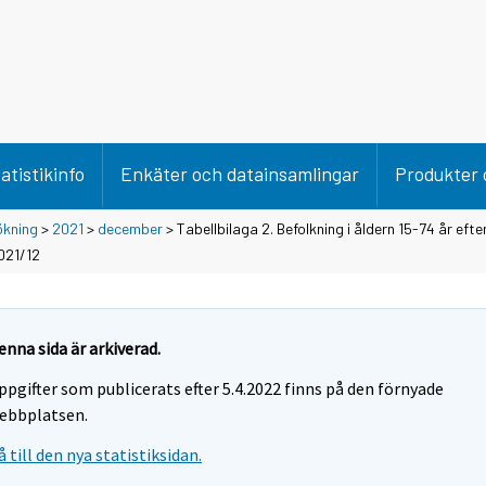
atistikinfo
Enkäter och datainsamlingar
Produkter 
ökning
>
2021
>
december
> Tabellbilaga 2. Befolkning i åldern 15-74 år efte
021/12
enna sida är arkiverad.
ppgifter som publicerats efter 5.4.2022 finns på den förnyade
ebbplatsen.
å till den nya statistiksidan.