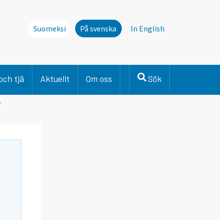
Suomeksi
På svenska
In English
och tjä
Aktuellt
Om oss
Sök
r