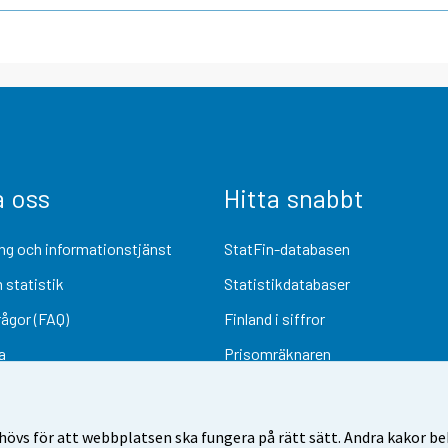
a oss
Hitta snabbt
ng och informationstjänst
StatFin-databasen
 statistik
Statistikdatabaser
rågor (FAQ)
Finland i siffror
a
Prisomräknaren
Kommande publiceringar
Undersökningsmaterial
övs för att webbplatsen ska fungera på rätt sätt. Andra kakor behö