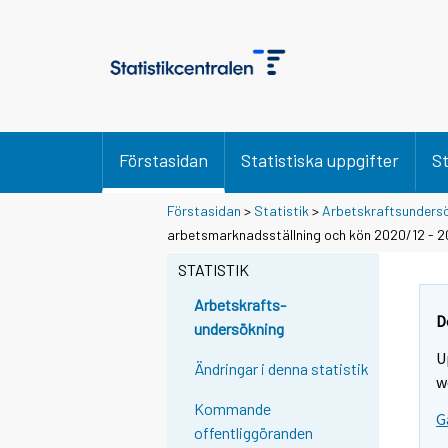
Förstasidan
Statistiska uppgifter
St
Förstasidan
>
Statistik
>
Arbetskraftsunders
arbetsmarknadsställning och kön 2020/12 - 2
STATISTIK
Arbetskrafts-
D
undersökning
U
Ändringar i denna statistik
w
Kommande
G
offentliggöranden