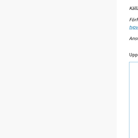
Käll
Förf
tyo
Ansv
Upp