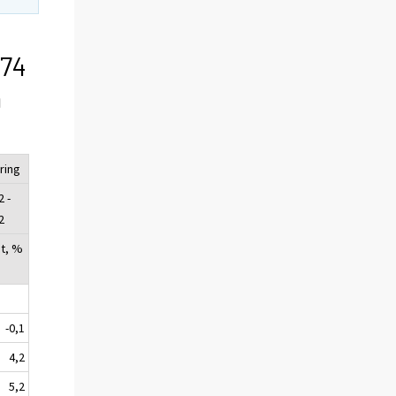
-74
h
ring
2 -
2
t, %
-0,1
4,2
5,2