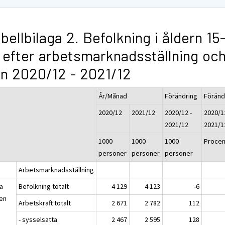
bellbilaga 2. Befolkning i åldern 15
 efter arbetsmarknadsställning oc
n 2020/12 - 2021/12
År/Månad
Förändring
Föränd
2020/12
2021/12
2020/12 -
2020/1
2021/12
2021/1
1000
1000
1000
Procen
personer
personer
personer
Arbetsmarknadsställning
a
Befolkning totalt
4 129
4 123
-6
en
Arbetskraft totalt
2 671
2 782
112
- sysselsatta
2 467
2 595
128