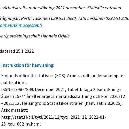
a: Arbetskraftsundersökning 2021 december. Statistikcentralen
rågningar: Pertti Taskinen 029 551 2690, Tatu Leskinen 029 551 328
voimatutkimus@stat.fi
arig avdelningschef: Hannele Orjala
daterad 25.1.2022
Instruktion för hänvisning
:
Finlands officiella statistik (FOS): Arbetskraftsundersökning [e-
publikation].
ISSN=1798-7849.
December
2021, Tabellbilaga 2. Befolkning i
åldern 15-74 år efter arbetsmarknadsställning och kön 2020/12
- 2021/12 . Helsingfors: Statistikcentralen [hänvisat: 7.8.2026].
Åtkomstsätt:
http://stat.fi/til/tyti/2021/12/tyti_2021_12_2022-01-
25_tau_002_sv.html