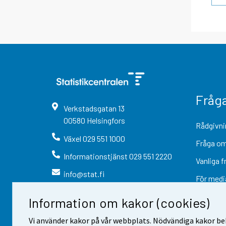
Fråg
Verkstadsgatan
13
00580
Helsingfors
Rådgivni
Växel
029 551 1000
Fråga om
Informationstjänst
029 551 2220
Vanliga f
info@stat.fi
För medi
Information om kakor (cookies)
Vi använder kakor på vår webbplats. Nödvändiga kakor beh