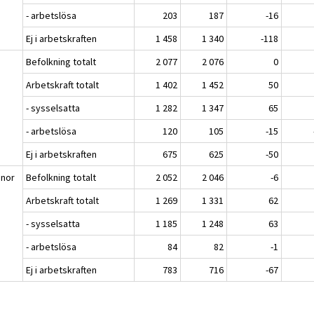
- arbetslösa
203
187
-16
Ej i arbetskraften
1 458
1 340
-118
n
Befolkning totalt
2 077
2 076
0
Arbetskraft totalt
1 402
1 452
50
- sysselsatta
1 282
1 347
65
- arbetslösa
120
105
-15
Ej i arbetskraften
675
625
-50
nnor
Befolkning totalt
2 052
2 046
-6
Arbetskraft totalt
1 269
1 331
62
- sysselsatta
1 185
1 248
63
- arbetslösa
84
82
-1
Ej i arbetskraften
783
716
-67