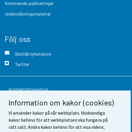
Kommande publiceringar
Undersökningsmaterial
Följ oss
Beställ nyhetsbrev
Twitter
Kontaktinformation
Information om kakor (cookies)
Respons
Vi använder kakor på vår webbplats. Nödvändiga
Användarvillkor
kakor behövs för att webbplatsen ska fungera på
Dataskydd
rätt sätt. Andra kakor behövs för att visa videor,