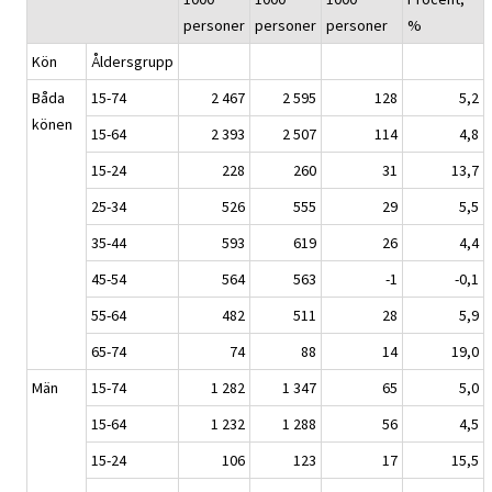
personer
personer
personer
%
Kön
Åldersgrupp
Båda
15-74
2 467
2 595
128
5,2
könen
15-64
2 393
2 507
114
4,8
15-24
228
260
31
13,7
25-34
526
555
29
5,5
35-44
593
619
26
4,4
45-54
564
563
-1
-0,1
55-64
482
511
28
5,9
65-74
74
88
14
19,0
Män
15-74
1 282
1 347
65
5,0
15-64
1 232
1 288
56
4,5
15-24
106
123
17
15,5