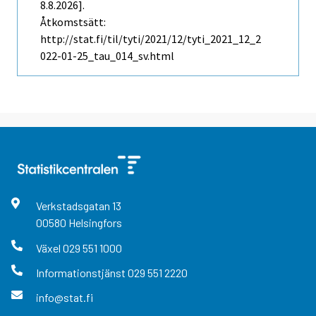
8.8.2026].
Åtkomstsätt:
http://stat.fi/til/tyti/2021/12/tyti_2021_12_2
022-01-25_tau_014_sv.html
Verkstadsgatan
13
00580
Helsingfors
Växel
029 551 1000
Informationstjänst
029 551 2220
info@stat.fi