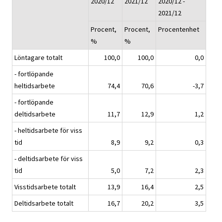
2020/12
2021/12
2020/12 -
2021/12
Procent,
Procent,
Procentenhet
%
%
Löntagare totalt
100,0
100,0
0,0
- fortlöpande
heltidsarbete
74,4
70,6
-3,7
- fortlöpande
deltidsarbete
11,7
12,9
1,2
- heltidsarbete för viss
tid
8,9
9,2
0,3
- deltidsarbete för viss
tid
5,0
7,2
2,3
Visstidsarbete totalt
13,9
16,4
2,5
Deltidsarbete totalt
16,7
20,2
3,5