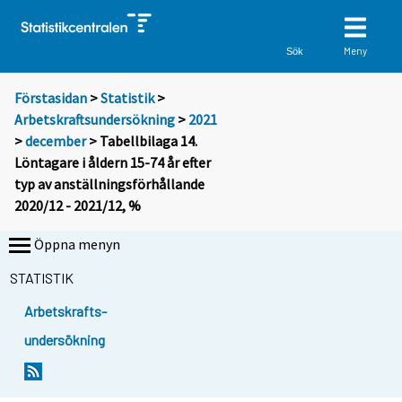
Meny
Sök
Förstasidan
>
Statistik
>
Arbetskraftsundersökning
>
2021
>
december
> Tabellbilaga 14.
Löntagare i åldern 15-74 år efter
typ av anställningsförhållande
2020/12 - 2021/12, %
Öppna menyn
STATISTIK
Arbetskrafts-
undersökning