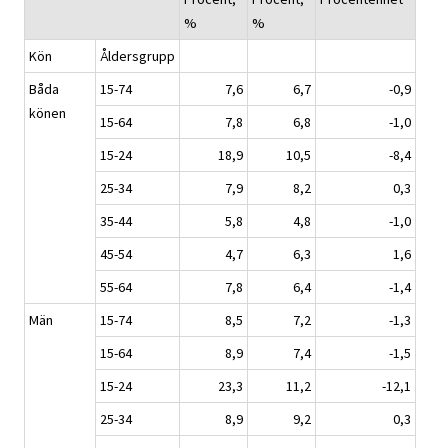
%
%
Kön
Åldersgrupp
Båda
15-74
7,6
6,7
-0,9
könen
15-64
7,8
6,8
-1,0
15-24
18,9
10,5
-8,4
25-34
7,9
8,2
0,3
35-44
5,8
4,8
-1,0
45-54
4,7
6,3
1,6
55-64
7,8
6,4
-1,4
Män
15-74
8,5
7,2
-1,3
15-64
8,9
7,4
-1,5
15-24
23,3
11,2
-12,1
25-34
8,9
9,2
0,3