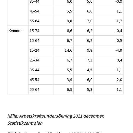
35-44
6,0
5,0
-0,9
45-54
5,5
6,6
1,1
55-64
8,8
7,0
-1,7
Kvinnor
15-74
6,6
6,2
-0,4
15-64
6,7
6,2
-0,5
15-24
14,6
9,8
-4,8
25-34
6,7
7,1
0,4
35-44
5,5
4,5
-1,1
45-54
3,9
6,0
2,0
55-64
6,9
5,8
-1,1
Källa: Arbetskraftsundersökning 2021 december.
Statistikcentralen