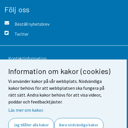
Följ oss
Beställ nyhetsbrev
Twitter
Kontaktinformation
Information om kakor (cookies)
Respons
Vi använder kakor på vår webbplats. Nödvändiga
Användarvillkor
kakor behövs för att webbplatsen ska fungera på
Dataskydd
rätt sätt. Andra kakor behövs för att visa videor,
poddar och feedbacktjäster.
Tillgänglighet
Läs mer om kakor.
Information om webbplatsen
Jag tillåter alla kakor
Bara nödvändiga kakor
Cookie-inställningar