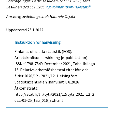
Förfrågningar: Pertti Taskinen 029 551 2690, Tatu
Leskinen 029 551 3285,
tyovoimatutkimus@stat.fi
Ansvarig avdelningschef: Hannele Orjala
Uppdaterad 25.1.2022
Instruktion för hänvisning
:
Finlands officiella statistik (FOS):
Arbetskraftsundersökning [e-publikation].
ISSN=1798-7849.
December
2021, Tabellbilaga
16. Relativa arbetslöshetstal efter kön och
ålder 2020/12 - 2021/12 . Helsingfors:
Statistikcentralen [hänvisat: 8.8.2026].
Åtkomstsätt:
http://stat.fi/til/tyti/2021/12/tyti_2021_12_2
022-01-25_tau_016_sv.html