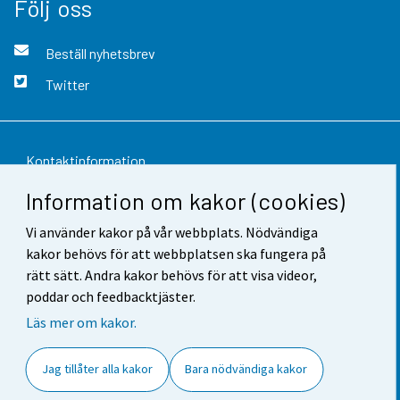
Följ oss
Beställ nyhetsbrev
Twitter
Kontaktinformation
Information om kakor (cookies)
Respons
Vi använder kakor på vår webbplats. Nödvändiga
Användarvillkor
kakor behövs för att webbplatsen ska fungera på
Dataskydd
rätt sätt. Andra kakor behövs för att visa videor,
poddar och feedbacktjäster.
Tillgänglighet
Läs mer om kakor.
Information om webbplatsen
Jag tillåter alla kakor
Bara nödvändiga kakor
Cookie-inställningar