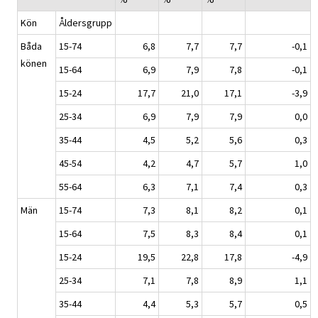
Kön
Åldersgrupp
Båda
15-74
6,8
7,7
7,7
-0,1
könen
15-64
6,9
7,9
7,8
-0,1
15-24
17,7
21,0
17,1
-3,9
25-34
6,9
7,9
7,9
0,0
35-44
4,5
5,2
5,6
0,3
45-54
4,2
4,7
5,7
1,0
55-64
6,3
7,1
7,4
0,3
Män
15-74
7,3
8,1
8,2
0,1
15-64
7,5
8,3
8,4
0,1
15-24
19,5
22,8
17,8
-4,9
25-34
7,1
7,8
8,9
1,1
35-44
4,4
5,3
5,7
0,5