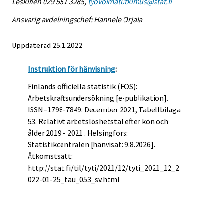
Leskinen 029 551 3285,
tyovoimatutkimus@stat.fi
Ansvarig avdelningschef: Hannele Orjala
Uppdaterad 25.1.2022
Instruktion för hänvisning
:
Finlands officiella statistik (FOS):
Arbetskraftsundersökning [e-publikation].
ISSN=1798-7849.
December
2021, Tabellbilaga
53. Relativt arbetslöshetstal efter kön och
ålder 2019 - 2021 . Helsingfors:
Statistikcentralen [hänvisat: 9.8.2026].
Åtkomstsätt:
http://stat.fi/til/tyti/2021/12/tyti_2021_12_2
022-01-25_tau_053_sv.html