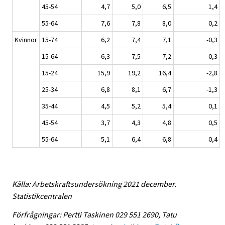
45-54
4,7
5,0
6,5
1,4
55-64
7,6
7,8
8,0
0,2
Kvinnor
15-74
6,2
7,4
7,1
-0,3
15-64
6,3
7,5
7,2
-0,3
15-24
15,9
19,2
16,4
-2,8
25-34
6,8
8,1
6,7
-1,3
35-44
4,5
5,2
5,4
0,1
45-54
3,7
4,3
4,8
0,5
55-64
5,1
6,4
6,8
0,4
Källa: Arbetskraftsundersökning 2021 december.
Statistikcentralen
Förfrågningar: Pertti Taskinen 029 551 2690, Tatu