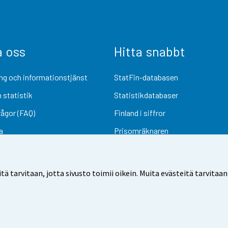
a oss
Hitta snabbt
ng och informationstjänst
StatFin-databasen
 statistik
Statistikdatabaser
rågor (FAQ)
Finland i siffror
a
Prisomräknaren
Kommande publiceringar
Undersökningsmaterial
arvitaan, jotta sivusto toimii oikein. Muita evästeitä tarvitaan
Användarvillkor
Dataskydd
Tillgänglighet
Information om