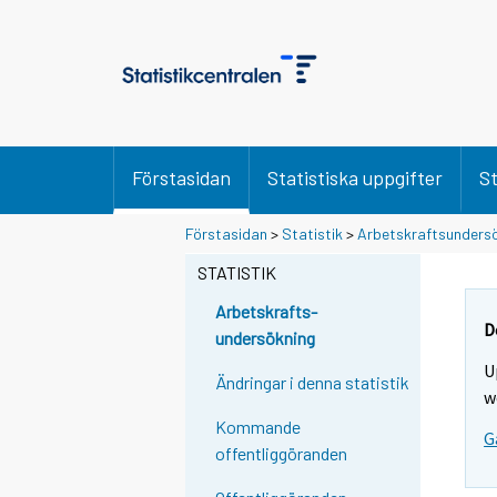
Förstasidan
Statistiska uppgifter
St
Förstasidan
>
Statistik
>
Arbetskraftsunders
STATISTIK
Arbetskrafts-
D
undersökning
U
Ändringar i denna statistik
w
Kommande
G
offentliggöranden