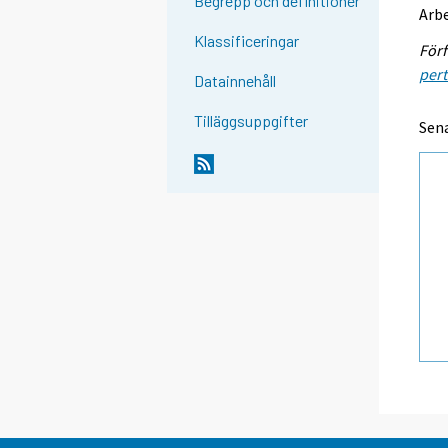
Begrepp och definitioner
Arbe
Klassificeringar
Förf
pert
Datainnehåll
Tilläggsuppgifter
Sena