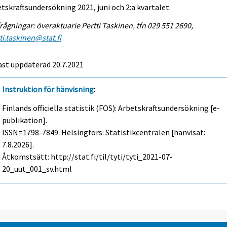
tskraftsundersökning 2021, juni och 2:a kvartalet.
rågningar: överaktuarie Pertti Taskinen, tfn 029 551 2690,
ti.taskinen@stat.fi
st uppdaterad 20.7.2021
Instruktion för hänvisning
:
Finlands officiella statistik (FOS): Arbetskraftsundersökning [e-
publikation].
ISSN=1798-7849. Helsingfors: Statistikcentralen [hänvisat:
7.8.2026].
Åtkomstsätt: http://stat.fi/til/tyti/tyti_2021-07-
20_uut_001_sv.html