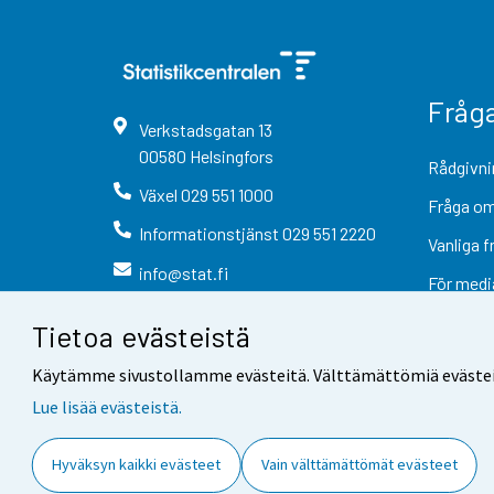
Fråg
Verkstadsgatan
13
00580
Helsingfors
Rådgivni
Växel
029 551 1000
Fråga om
Informationstjänst
029 551 2220
Vanliga f
info@stat.fi
För medi
Tietoa evästeistä
Käytämme sivustollamme evästeitä. Välttämättömiä evästeitä t
Lue lisää evästeistä.
Kontaktinformation
Respons
Hyväksyn kaikki evästeet
Vain välttämättömät evästeet