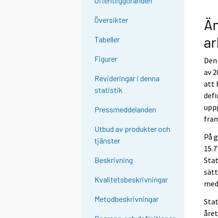
Offentliggöranden
Översikter
Än
ar
Tabeller
Figurer
Den 
av 2
Revideringar i denna
att 
statistik
defi
uppg
Pressmeddelanden
fram
Utbud av produkter och
På g
tjänster
15.7
Stat
Beskrivning
sätt
Kvalitetsbeskrivningar
med 
Metodbeskrivningar
Stat
året