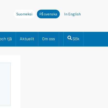
Suomeksi
På svenska
In English
och tjä
Aktuellt
Om oss
Sök