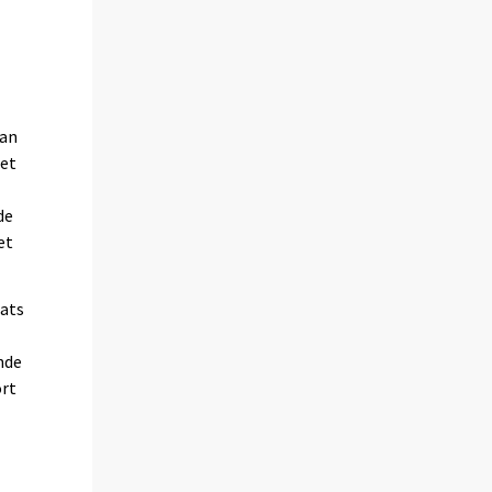
jan
tet
de
et
tats
nde
ört