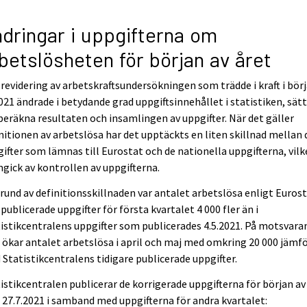
dringar i uppgifterna om
betslösheten för början av året
revidering av arbetskraftsundersökningen som trädde i kraft i bör
021 ändrade i betydande grad uppgiftsinnehållet i statistiken, sät
beräkna resultaten och insamlingen av uppgifter. När det gäller
nitionen av arbetslösa har det upptäckts en liten skillnad mellan 
ifter som lämnas till Eurostat och de nationella uppgifterna, vilk
gick av kontrollen av uppgifterna.
rund av definitionsskillnaden var antalet arbetslösa enligt Euros
 publicerade uppgifter för första kvartalet 4 000 fler än i
istikcentralens uppgifter som publicerades 4.5.2021. På motsvara
 ökar antalet arbetslösa i april och maj med omkring 20 000 jämf
Statistikcentralens tidigare publicerade uppgifter.
istikcentralen publicerar de korrigerade uppgifterna för början av
 27.7.2021 i samband med uppgifterna för andra kvartalet: