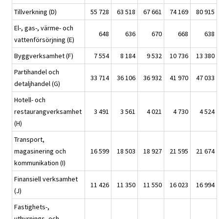
Tillverkning (D)
55 728
63 518
67 661
74 169
80 915
El-, gas-, värme- och
648
636
670
668
638
vattenförsörjning (E)
Byggverksamhet (F)
7 554
8 184
9 532
10 736
13 380
Partihandel och
33 714
36 106
36 932
41 970
47 033
detaljhandel (G)
Hotell- och
restaurangverksamhet
3 491
3 561
4 021
4 730
4 524
(H)
Transport,
magasinering och
16 599
18 503
18 927
21 595
21 674
kommunikation (I)
Finansiell verksamhet
11 426
11 350
11 550
16 023
16 994
(J)
Fastighets-,
uthyrnings- och