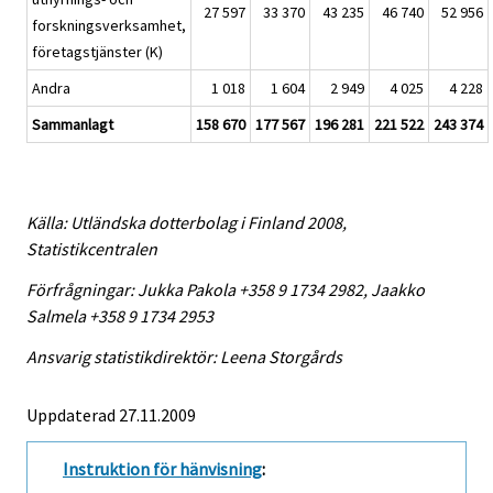
27 597
33 370
43 235
46 740
52 956
forskningsverksamhet,
företagstjänster (K)
Andra
1 018
1 604
2 949
4 025
4 228
Sammanlagt
158 670
177 567
196 281
221 522
243 374
Källa: Utländska dotterbolag i Finland 2008,
Statistikcentralen
Förfrågningar: Jukka Pakola +358 9 1734 2982, Jaakko
Salmela +358 9 1734 2953
Ansvarig statistikdirektör: Leena Storgårds
Uppdaterad 27.11.2009
Instruktion för hänvisning
: