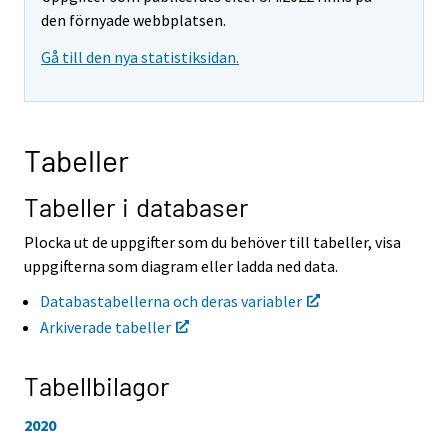
r
r
den förnyade webbplatsen.
t
t
Gå till den nya statistiksidan.
i
i
l
l
l
l
e
e
n
n
Tabeller
a
a
n
n
n
n
Tabeller i databaser
a
a
n
n
Plocka ut de uppgifter som du behöver till tabeller, visa
t
t
uppgifterna som diagram eller ladda ned data.
j
j
Ã
Ã
Databastabellerna och deras variabler
¤
¤
Arkiverade tabeller
n
n
s
s
t
t
Tabellbilagor
.
.
2020