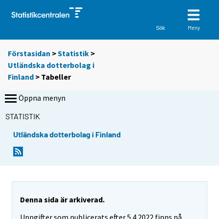
Meny
Sök
Förstasidan
>
Statistik
>
Utländska dotterbolag i
Finland
> Tabeller
Öppna menyn
STATISTIK
Utländska dotterbolag i Finland
D
D
u
u
f
f
l
l
y
y
t
t
Denna sida är arkiverad.
t
t
Uppgifter som publicerats efter 5.4.2022 finns på
a
a