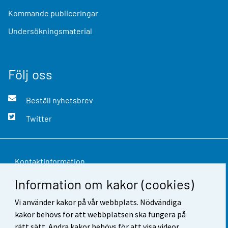
Kommande publiceringar
Undersökningsmaterial
Följ oss
Beställ nyhetsbrev
Twitter
Kontaktinformation
Information om kakor (cookies)
Respons
Vi använder kakor på vår webbplats. Nödvändiga
Användarvillkor
kakor behövs för att webbplatsen ska fungera på
Dataskydd
rätt sätt. Andra kakor behövs för att visa videor,