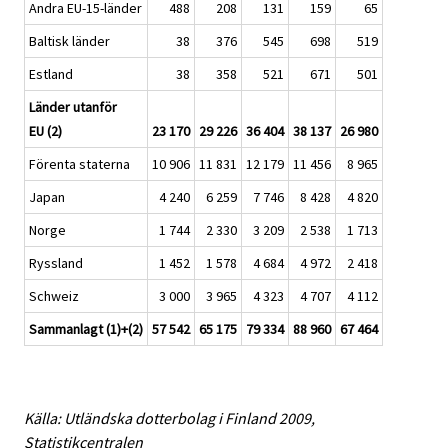
Andra EU-15-länder
488
208
131
159
65
Baltisk länder
38
376
545
698
519
Estland
38
358
521
671
501
Länder utanför
EU (2)
23 170
29 226
36 404
38 137
26 980
Förenta staterna
10 906
11 831
12 179
11 456
8 965
Japan
4 240
6 259
7 746
8 428
4 820
Norge
1 744
2 330
3 209
2 538
1 713
Ryssland
1 452
1 578
4 684
4 972
2 418
Schweiz
3 000
3 965
4 323
4 707
4 112
Sammanlagt (1)+(2)
57 542
65 175
79 334
88 960
67 464
Källa: Utländska dotterbolag i Finland 2009,
Statistikcentralen