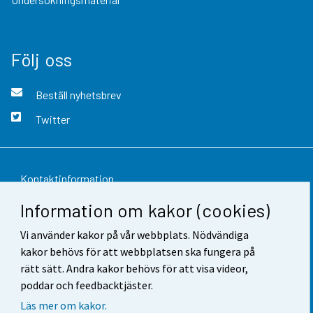
Följ oss
Beställ nyhetsbrev
Twitter
Kontaktinformation
Information om kakor (cookies)
Respons
Vi använder kakor på vår webbplats. Nödvändiga
Användarvillkor
kakor behövs för att webbplatsen ska fungera på
Dataskydd
rätt sätt. Andra kakor behövs för att visa videor,
poddar och feedbacktjäster.
Tillgänglighet
Läs mer om kakor.