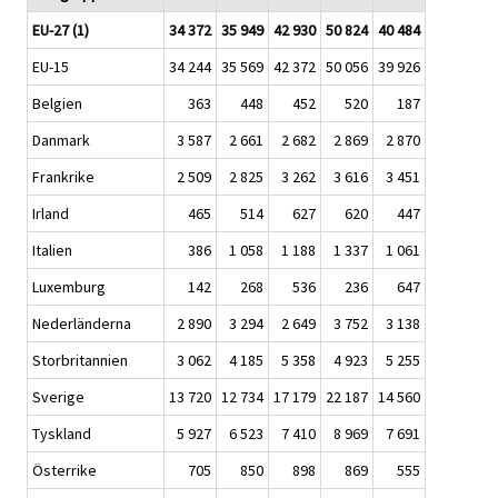
EU-27 (1)
34 372
35 949
42 930
50 824
40 484
EU-15
34 244
35 569
42 372
50 056
39 926
Belgien
363
448
452
520
187
Danmark
3 587
2 661
2 682
2 869
2 870
Frankrike
2 509
2 825
3 262
3 616
3 451
Irland
465
514
627
620
447
Italien
386
1 058
1 188
1 337
1 061
Luxemburg
142
268
536
236
647
Nederländerna
2 890
3 294
2 649
3 752
3 138
Storbritannien
3 062
4 185
5 358
4 923
5 255
Sverige
13 720
12 734
17 179
22 187
14 560
Tyskland
5 927
6 523
7 410
8 969
7 691
Österrike
705
850
898
869
555