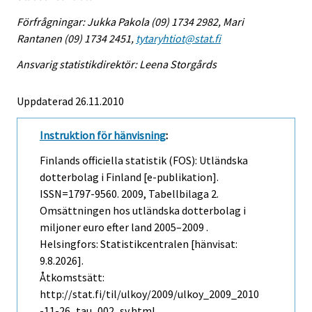
Förfrågningar: Jukka Pakola (09) 1734 2982, Mari
Rantanen (09) 1734 2451,
tytaryhtiot@stat.fi
Ansvarig statistikdirektör: Leena Storgårds
Uppdaterad 26.11.2010
Instruktion för hänvisning
:
Finlands officiella statistik (FOS): Utländska
dotterbolag i Finland [e-publikation].
ISSN=1797-9560. 2009, Tabellbilaga 2.
Omsättningen hos utländska dotterbolag i
miljoner euro efter land 2005–2009 .
Helsingfors: Statistikcentralen [hänvisat:
9.8.2026].
Åtkomstsätt:
http://stat.fi/til/ulkoy/2009/ulkoy_2009_2010
-11-26_tau_002_sv.html