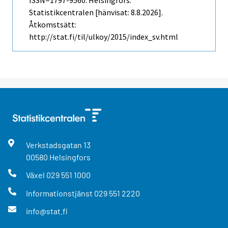
ISSN=1797-9560. Helsingfors:
Statistikcentralen [hänvisat: 8.8.2026].
Åtkomstsätt:
http://stat.fi/til/ulkoy/2015/index_sv.html
Verkstadsgatan
13
00580
Helsingfors
Växel
029 551 1000
Informationstjänst
029 551 2220
info@stat.fi