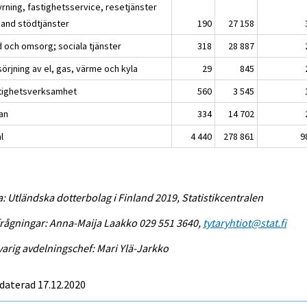
yrning, fastighetsservice, resetjänster
 and stödtjänster
190
27 158
d och omsorg; sociala tjänster
318
28 887
örjning av el, gas, värme och kyla
29
845
tighetsverksamhet
560
3 545
an
334
14 702
l
4 440
278 861
9
a: Utländska dotterbolag i Finland 2019, Statistikcentralen
rågningar: Anna-Maija Laakko 029 551 3640,
tytaryhtiot@stat.fi
arig avdelningschef: Mari Ylä-Jarkko
daterad 17.12.2020