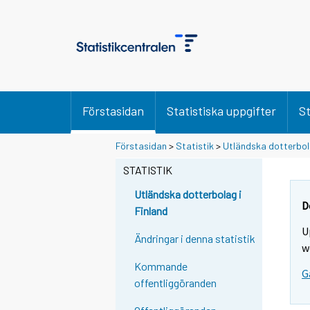
Förstasidan
Statistiska uppgifter
St
Förstasidan
>
Statistik
>
Utländska dotterbola
STATISTIK
Utländska dotterbolag i
D
Finland
U
Ändringar i denna statistik
w
Kommande
G
offentliggöranden