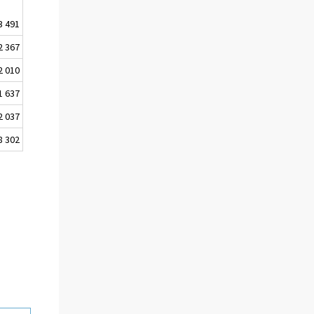
3 491
2 367
2 010
1 637
2 037
8 302