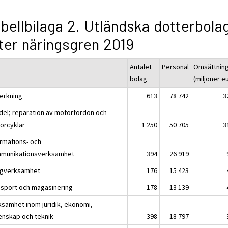
bellbilaga 2. Utländska dotterbola
ter näringsgren 2019
Antalet
Personal
Omsättnin
bolag
(miljoner e
verkning
613
78 742
3
del; reparation av motorfordon och
orcyklar
1 250
50 705
3
ormations- och
munikationsverksamhet
394
26 919
gverksamhet
176
15 423
nsport och magasinering
178
13 139
ksamhet inom juridik, ekonomi,
enskap och teknik
398
18 797