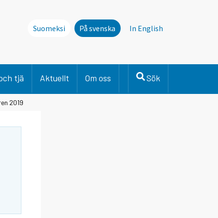
Suomeksi
På svenska
In English
och tjä
Aktuellt
Om oss
Sök
ren 2019