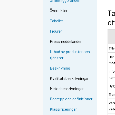
Offentliggöranden
Översikter
Ta
ef
Tabeller
Figurer
Pressmeddelanden
Till
Utbud av produkter och
Han
tjänster
mot
Beskrivning
Inf
kom
Kvalitetsbeskrivningar
Byg
Metodbeskrivningar
Tra
Begrepp och definitioner
Ver
Klassificeringar
vet