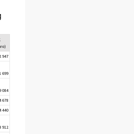
g
g
uro)
2 947
1 699
9 084
4 678
4 440
3 912