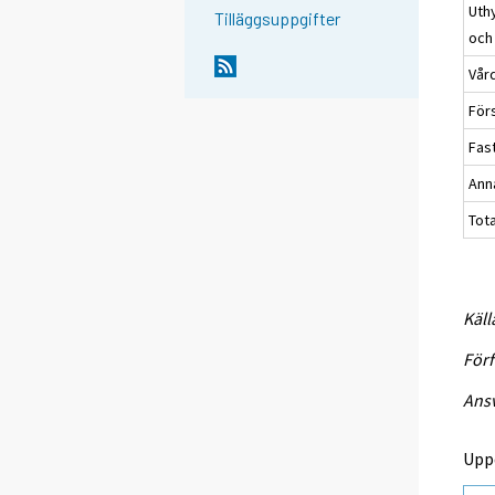
Uth
Tilläggsuppgifter
och
Vår
Förs
Fas
Ann
Tota
Käll
Förf
Ansv
Upp