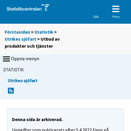
Meny
Sök
Förstasidan
>
Statistik
>
Utrikes sjöfart
> Utbud av
produkter och tjänster
Öppna menyn
STATISTIK
Utrikes sjöfart
Denna sida är arkiverad.
Uppgifter som publicerats efter 5.4.2022 finns på