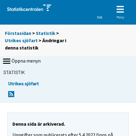
Meny
Sök
Förstasidan
>
Statistik
>
Utrikes sjöfart
> Ändringar i
denna statistik
Öppna menyn
STATISTIK
Utrikes sjöfart
Denna sida är arkiverad.
Uppgifter som publicerats efter 5.4.2022 finns på