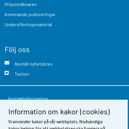
Prisomräknaren
Kommande publiceringar
Undersökningsmaterial
Följ oss
Beställ nyhetsbrev
Twitter
Kontaktinformation
Information om kakor (cookies)
Respons
Användarvillkor
Vi använder kakor på vår webbplats. Nödvändiga
kakor behövs för att webbplatsen ska fungera på