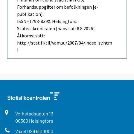
Förhandsuppgifter om befolkningen [e-
publikation].
ISSN=1798-839X. Helsingfors:
Statistikcentralen [hänvisat: 8.8.2026].
Åtkomstsätt:
http://stat.fi/til/vamuu/2007/04/index_sv.htm
l
Verkstadsgatan
13
00580
Helsingfors
Växel
029 551 1000