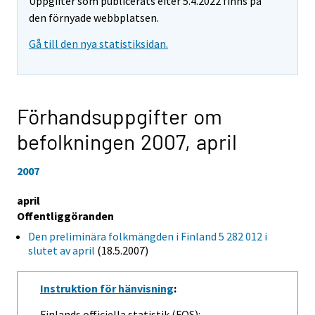
Uppgifter som publicerats efter 5.4.2022 finns på
den förnyade webbplatsen.
Gå till den nya statistiksidan.
Förhandsuppgifter om
befolkningen 2007,
april
2007
april
Offentliggöranden
Den preliminära folkmängden i Finland 5 282 012 i
slutet av april
(18.5.2007)
Instruktion för hänvisning
:
Finlands officiella statistik (FOS):