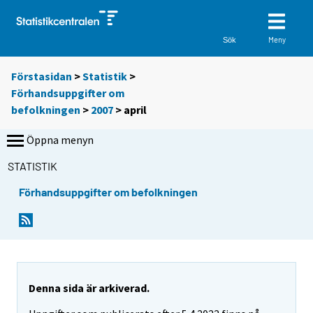
Meny
Sök
Förstasidan
>
Statistik
>
Förhandsuppgifter om
befolkningen
>
2007
>
april
Öppna menyn
STATISTIK
Förhandsuppgifter om befolkningen
Denna sida är arkiverad.