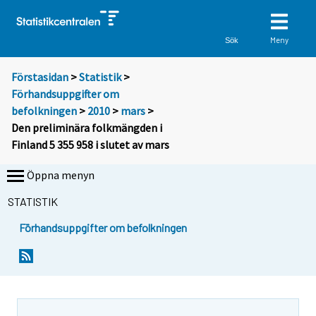
Meny
Sök
Förstasidan
>
Statistik
>
Förhandsuppgifter om
befolkningen
>
2010
>
mars
>
Den preliminära folkmängden i
Finland 5 355 958 i slutet av mars
Öppna menyn
STATISTIK
Förhandsuppgifter om befolkningen
Y
Y
o
o
u
u
a
a
r
r