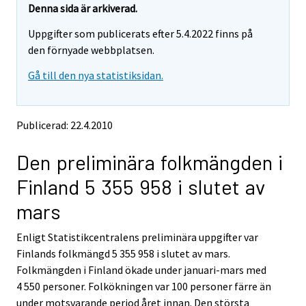
e
e
Denna sida är arkiverad.
m
m
Uppgifter som publicerats efter 5.4.2022 finns på
o
o
v
v
den förnyade webbplatsen.
i
i
Gå till den nya statistiksidan.
n
n
g
g
t
t
o
o
Publicerad: 22.4.2010
a
a
n
n
Den preliminära folkmängden i
o
o
t
t
Finland 5 355 958 i slutet av
h
h
e
e
mars
r
r
s
s
Enligt Statistikcentralens preliminära uppgifter var
e
e
Finlands folkmängd 5 355 958 i slutet av mars.
r
r
v
v
Folkmängden i Finland ökade under januari-mars med
i
i
4 550 personer. Folkökningen var 100 personer färre än
c
c
under motsvarande period året innan. Den största