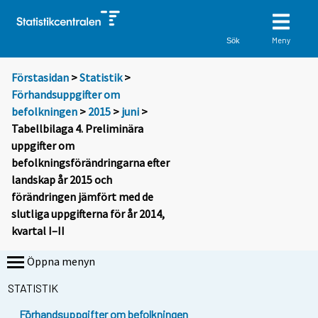
Meny
Sök
Förstasidan
>
Statistik
>
Förhandsuppgifter om
befolkningen
>
2015
>
juni
>
Tabellbilaga 4. Preliminära
uppgifter om
befolkningsförändringarna efter
landskap år 2015 och
förändringen jämfört med de
slutliga uppgifterna för år 2014,
kvartal I–II
Öppna menyn
STATISTIK
Förhandsuppgifter om befolkningen