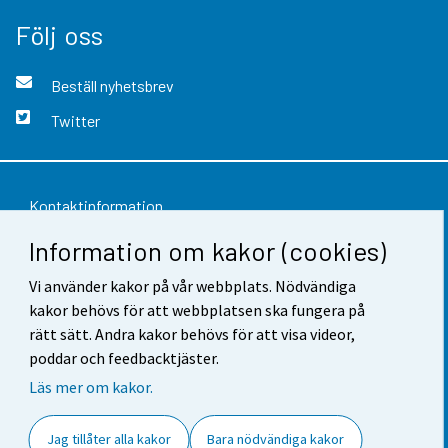
Följ oss
Beställ nyhetsbrev
Twitter
Kontaktinformation
Information om kakor (cookies)
Respons
Vi använder kakor på vår webbplats. Nödvändiga
Användarvillkor
kakor behövs för att webbplatsen ska fungera på
Dataskydd
rätt sätt. Andra kakor behövs för att visa videor,
poddar och feedbacktjäster.
Tillgänglighet
Läs mer om kakor.
Information om webbplatsen
Jag tillåter alla kakor
Bara nödvändiga kakor
Cookie-inställningar