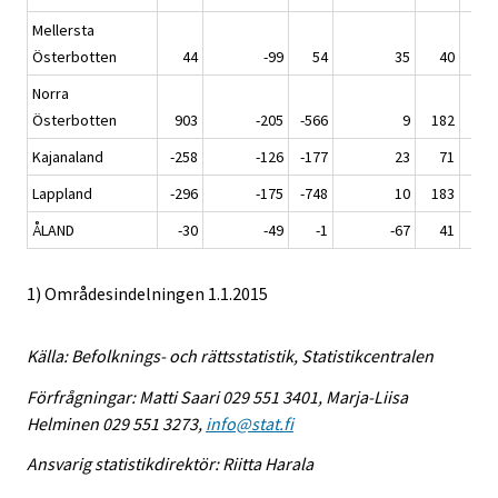
Mellersta
Österbotten
44
-99
54
35
40
Norra
Österbotten
903
-205
-566
9
182
Kajanaland
-258
-126
-177
23
71
Lappland
-296
-175
-748
10
183
ÅLAND
-30
-49
-1
-67
41
1) Områdesindelningen 1.1.2015
Källa: Befolknings- och rättsstatistik, Statistikcentralen
Förfrågningar: Matti Saari 029 551 3401, Marja-Liisa
Helminen 029 551 3273,
info@stat.fi
Ansvarig statistikdirektör: Riitta Harala