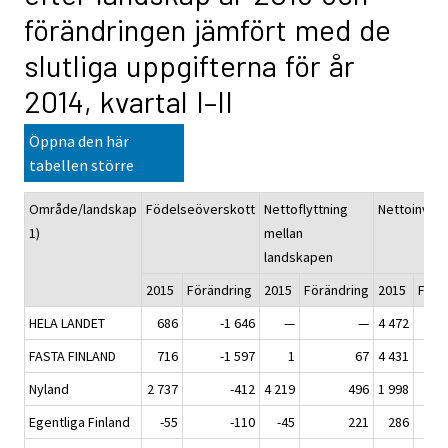
förändringen jämfört med de
slutliga uppgifterna för år
2014, kvartal I–II
Öppna den här
tabellen större
Område/landskap
Födelseöverskott
Nettoflyttning
Nettoinvan
1)
mellan
landskapen
2015
Förändring
2015
Förändring
2015
Förä
HELA LANDET
686
-1 646
—
—
4 472
FASTA FINLAND
716
-1 597
1
67
4 431
Nyland
2 737
-412
4 219
496
1 998
Egentliga Finland
-55
-110
-45
221
286