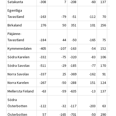
Satakunta
-308
7
-208
-60
137
Egentliga
Tavastland
-163
-79
-51
-112
70
Birkaland
276
50
351
101
256
Päijänne-
Tavastland
-184
44
-50
-165
75
Kymmenedalen
-405
-107
-163
-54
152
Södra Karelen
-332
-75
-320
-83
106
Södra Savolax
-511
-29
-185
-77
170
Norra Savolax
-337
25
-369
-162
91
Norra Karelen
-267
-50
-288
151
124
Mellersta Finland
-63
-59
-635
-13
137
Södra
Österbotten
-122
-32
-117
-203
63
Österbotten
57
-165
-701
-50
290