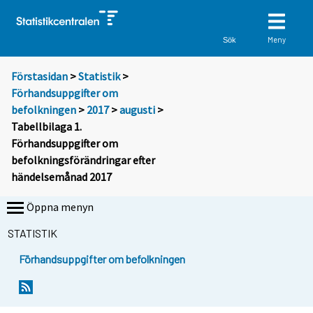
Meny
Sök
Förstasidan
>
Statistik
>
Förhandsuppgifter om
befolkningen
>
2017
>
augusti
>
Tabellbilaga 1.
Förhandsuppgifter om
befolkningsförändringar efter
händelsemånad 2017
Öppna menyn
STATISTIK
Förhandsuppgifter om befolkningen