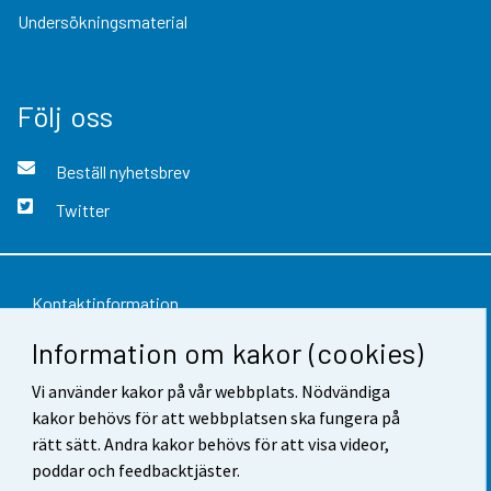
Undersökningsmaterial
Följ oss
Beställ nyhetsbrev
Twitter
Kontaktinformation
Information om kakor (cookies)
Respons
Vi använder kakor på vår webbplats. Nödvändiga
Användarvillkor
kakor behövs för att webbplatsen ska fungera på
Dataskydd
rätt sätt. Andra kakor behövs för att visa videor,
poddar och feedbacktjäster.
Tillgänglighet