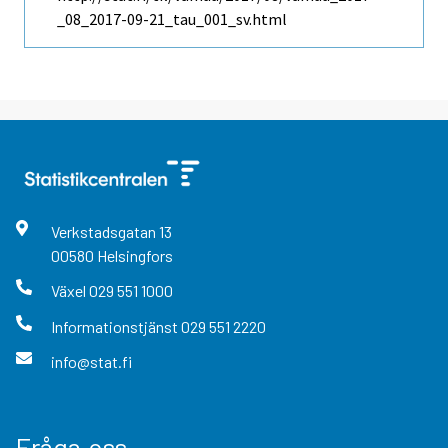
_08_2017-09-21_tau_001_sv.html
Verkstadsgatan
13
00580
Helsingfors
Växel
029 551 1000
Informationstjänst
029 551 2220
info@stat.fi
Fråga oss