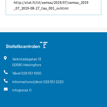
http://stat.fi/til/vamuu/2019/07/vamuu_2019
_07_2019-08-27_tau_001_sv.html
Verkstadsgatan
13
00580
Helsingfors
Växel
029 551 1000
Informationstjänst
029 551 2220
info@stat.fi