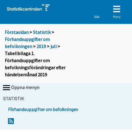
Meny
Sök
Förstasidan
>
Statistik
>
Förhandsuppgifter om
befolkningen
>
2019
>
juli
>
Tabellbilaga 1.
Förhandsuppgifter om
befolkningsförändringar efter
händelsemånad 2019
Öppna menyn
STATISTIK
Förhandsuppgifter om befolkningen