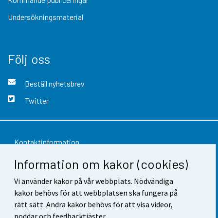
Undersökningsmaterial
Följ oss
Beställ nyhetsbrev
Twitter
Kontaktinformation
Information om kakor (cookies)
Respons
Vi använder kakor på vår webbplats. Nödvändiga
Användarvillkor
kakor behövs för att webbplatsen ska fungera på
Dataskydd
rätt sätt. Andra kakor behövs för att visa videor,
poddar och feedbacktjäster.