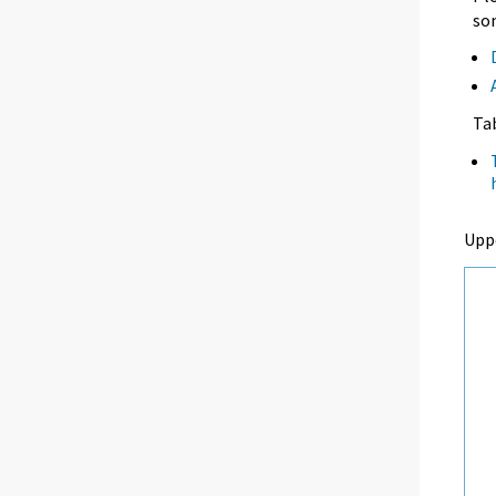
so
Ta
Upp