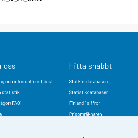
a oss
Hitta snabbt
ng och informationstjänst
StatFin-databasen
 statistik
Statistikdatabaser
rågor (FAQ)
Finland i siffror
a
Prisomräknaren
Kommande publiceringar
Undersökningsmaterial