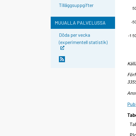
Tilläggsuppgifter
MUUALLA PALVELUSSA
Döda per vecka
(experimentell statistik)
Käll
Förf
335
Ansv
Publ
Tab
Tab
Plo