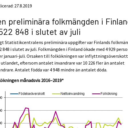
icerad: 27.8.2019
n preliminära folkmängden i Finlan
522 848 i slutet av juli
gt Statistikcentralens preliminära uppgifter var Finlands folkmä
2 848 i slutet av juli. Folkmängden i Finland ökade med 4 929 pers
r januari-juli. Orsaken till folkökningen var inflyttningsöverskot
 utlandet, eftersom antalet invandrare var 10 226 fler än antalet
ndrare. Antalet födda var 4 948 mindre än antalet döda.
kökningen månadsvis 2016–2019*