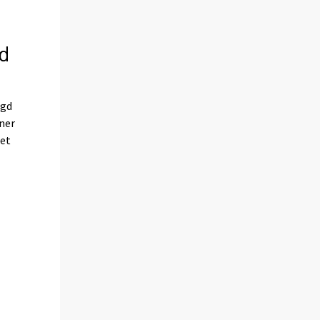
d
ngd
oner
tet