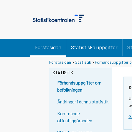
Förstasidan
Statistiska uppgifter
St
Y
Y
Y
Förstasidan
>
Statistik
>
Förhandsuppgifter o
o
o
o
u
u
STATISTIK
u
a
a
a
r
r
Förhandsuppgifter om
r
e
e
D
befolkningen
m
m
e
U
o
o
m
Ändringar i denna statistik
v
v
w
o
i
i
Kommande
v
G
n
n
offentliggöranden
i
g
g
t
t
n