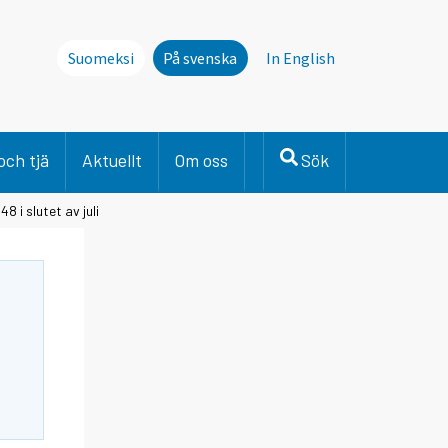
Suomeksi
På svenska
In English
och tjä
Aktuellt
Om oss
Sök
 i slutet av juli