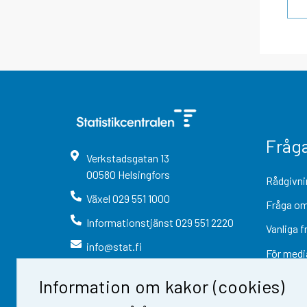
Fråg
Verkstadsgatan
13
00580
Helsingfors
Rådgivni
Växel
029 551 1000
Fråga om
Informationstjänst
029 551 2220
Vanliga f
info@stat.fi
För medi
Information om kakor (cookies)