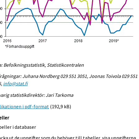
a: Befolkningsstatistik, Statistikcentralen
rågningar: Juhana Nordberg 029 551 3051, Joonas Toivola 029 551
5,
info@stat.fi
arig statistikdirektör: Jari Tarkoma
ikationen i pdf-format
(192,9 kB)
eller
eller i databaser
cka ut de uppgifter som du behöver till tabeller, visa uppgifterna