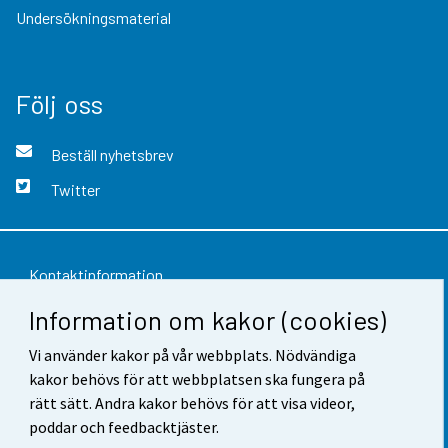
Undersökningsmaterial
Följ oss
Beställ nyhetsbrev
Twitter
Kontaktinformation
Information om kakor (cookies)
Respons
Vi använder kakor på vår webbplats. Nödvändiga
Användarvillkor
kakor behövs för att webbplatsen ska fungera på
Dataskydd
rätt sätt. Andra kakor behövs för att visa videor,
poddar och feedbacktjäster.
Tillgänglighet