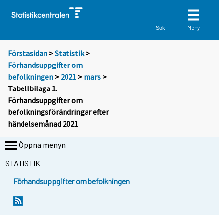
Meny
Sök
Förstasidan
>
Statistik
>
Förhandsuppgifter om
befolkningen
>
2021
>
mars
>
Tabellbilaga 1.
Förhandsuppgifter om
befolkningsförändringar efter
händelsemånad 2021
Öppna menyn
STATISTIK
Förhandsuppgifter om befolkningen