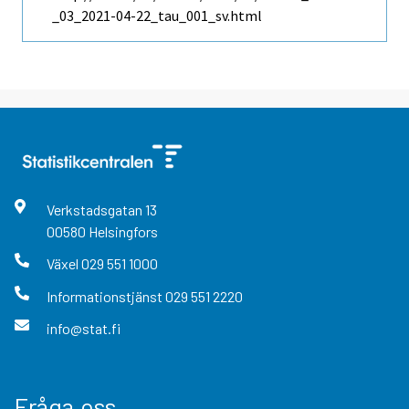
_03_2021-04-22_tau_001_sv.html
Verkstadsgatan
13
00580
Helsingfors
Växel
029 551 1000
Informationstjänst
029 551 2220
info@stat.fi
Fråga oss