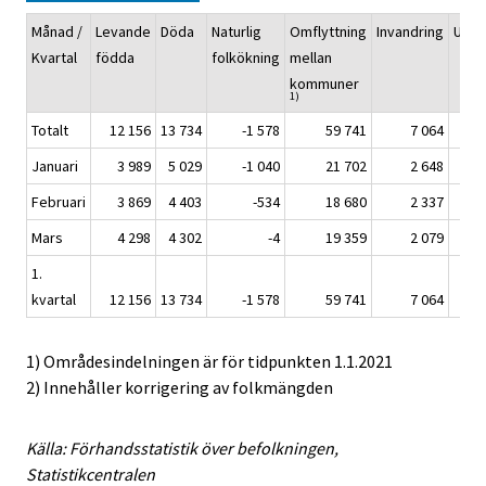
Månad /
Levande
Döda
Naturlig
Omflyttning
Invandring
Utva
Kvartal
födda
folkökning
mellan
kommuner
1)
Totalt
12 156
13 734
-1 578
59 741
7 064
Januari
3 989
5 029
-1 040
21 702
2 648
Februari
3 869
4 403
-534
18 680
2 337
Mars
4 298
4 302
-4
19 359
2 079
1.
kvartal
12 156
13 734
-1 578
59 741
7 064
1) Områdesindelningen är för tidpunkten 1.1.2021
2) Innehåller korrigering av folkmängden
Källa: Förhandsstatistik över befolkningen,
Statistikcentralen