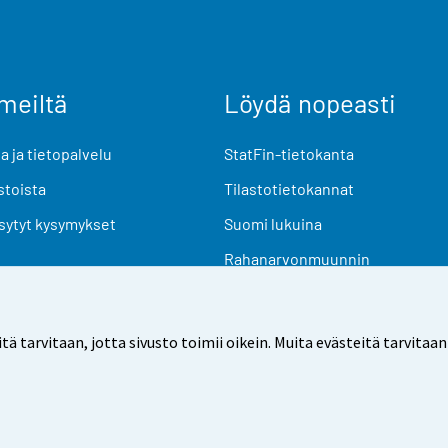
meiltä
Löydä nopeasti
 ja tietopalvelu
StatFin-tietokanta
stoista
Tilastotietokannat
sytyt kysymykset
Suomi lukuina
Rahanarvonmuunnin
Tulevat julkaisut
Tutkimusaineistot
arvitaan, jotta sivusto toimii oikein. Muita evästeitä tarvitaan
Käyttöehdot
Tietosuoja
Saavutettavuus
Tietoa sivu