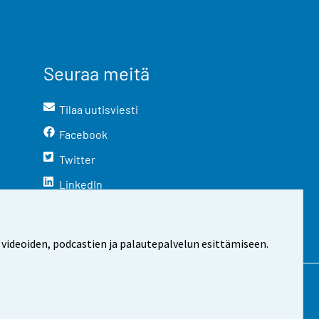
Seuraa meitä
Tilaa uutisviesti
Facebook
Twitter
LinkedIn
YouTube
Instagram
 videoiden, podcastien ja palautepalvelun esittämiseen.
stosta
Evästeasetukset