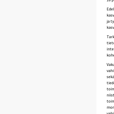
Edel
kasv
ja t
kasv
Tark
tiet
inte
kohd
Vaku
vahi
sekä
tie
toim
niis
toim
moni
vahi