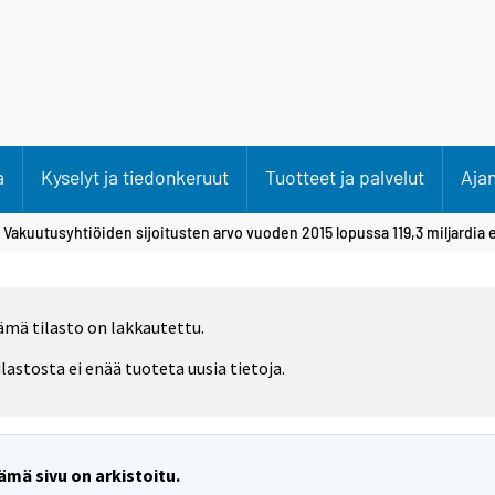
a
Kyselyt ja tiedonkeruut
Tuotteet ja palvelut
Aja
 Vakuutusyhtiöiden sijoitusten arvo vuoden 2015 lopussa 119,3 miljardia 
ämä tilasto on lakkautettu.
ilastosta ei enää tuoteta uusia tietoja.
ämä sivu on arkistoitu.