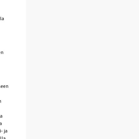
la
en
seen
n
la
a
- ja
lla.