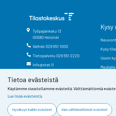
Kysy 
Työpajankatu
13
00580
Helsinki
Neuvonta
Vaihde
029 551 1000
Kysy tila
Tietopalvelu
029 551 2220
Usein ky
info@stat.fi
Medialle
Tietoa evästeistä
Käytämme sivustollamme evästeitä. Välttämättömiä evästeitä t
Lue lisää evästeistä.
Yhteystiedot
Palaute
Hyväksyn kaikki evästeet
Vain välttämättömät evästeet