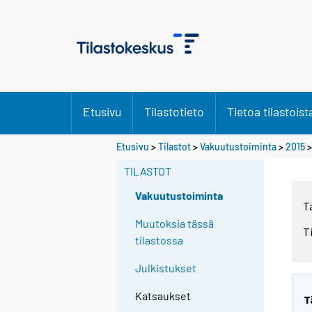
Etusivu
Tilastotieto
Tietoa tilastoist
Y
Y
Etusivu
>
Tilastot
>
Vakuutustoiminta
>
2015
>
o
o
u
u
TILASTOT
a
a
r
r
Vakuutustoiminta
T
e
e
m
m
Muutoksia tässä
T
o
o
tilastossa
v
v
i
i
Julkistukset
n
n
g
g
Katsaukset
T
t
t