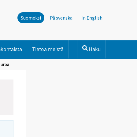
Suomeksi
På svenska
In English
nkohtaista
Tietoa meistä
Haku
euroa