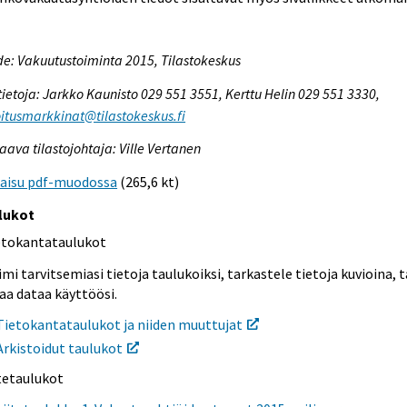
e: Vakuutustoiminta 2015, Tilastokeskus
tietoja: Jarkko Kaunisto 029 551 3551, Kerttu Helin 029 551 3330,
itusmarkkinat@tilastokeskus.fi
aava tilastojohtaja: Ville Vertanen
kaisu pdf-muodossa
(265,6 kt)
lukot
etokantataulukot
mi tarvitsemiasi tietoja taulukoiksi, tarkastele tietoja kuvioina, t
aa dataa käyttöösi.
Tietokantataulukot ja niiden muuttujat
Arkistoidut taulukot
itetaulukot