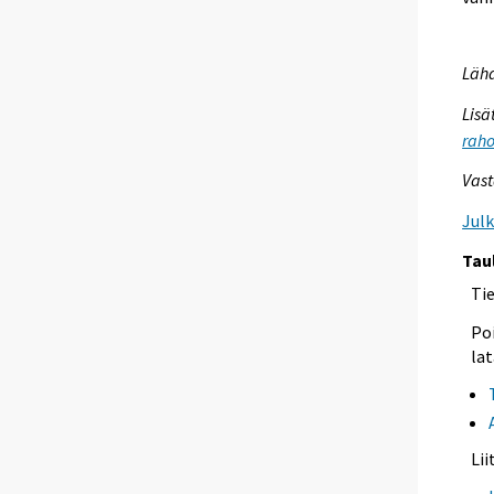
Lähd
Lisä
raho
Vast
Jul
Tau
Ti
Poi
lat
Li