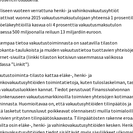
liseen vuoteen verrattuna henki- ja vahinkovakuutusyhtiöt
attivat vuonna 2015 vakuutusmaksutulojaan yhteensä 1 prosentil
yöeläkeyhtiöillä kasvua oli 4 prosenttia vakuutusmaksutulon
aessa 500 miljoonalla reiluun 13 miljardiin euroon.
empaa tietoa vakuutustoiminnasta on saatavilla tilaston
okanta-taulukoista ja muiden vakuutustietoa tuottavien yhteisöj
rnet-sivuilta (linkki tilaston kotisivun vasemmassa valikossa
assa ”Linkit”).
utustoiminta-tilasto kattaa eläke-, henki- ja
nkovakuutusyhtiöiden toimintatietoja, kuten tuloslaskelman, ta
 vakuutusluokkien kannat. Tiedot perustuvat Finanssivalvonnan
donkeruuseen vakuutusmarkkinoilla toimivien yhteisöjen kotimaa
innasta. Huomioitavaa on, että vakuutusyhtiöiden tilinpäätös ja
tä lasketut tunnusluvut poikkeavat olennaisesti muilla toimialoil
ivien yritysten tilinpäätöskaavasta. Tilinpäätösten rakenne eroa
lta osin eläke-, henki- ja vahinkovakuutusyhtiöiden kesken. Henki
nkovakuutusyhtiöiden tiedot sisältävät myös sivuliikkeet ulkomai