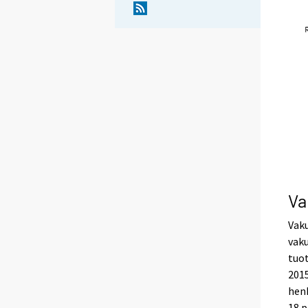
Va
Vak
vaku
tuot
2015
henk
18 p