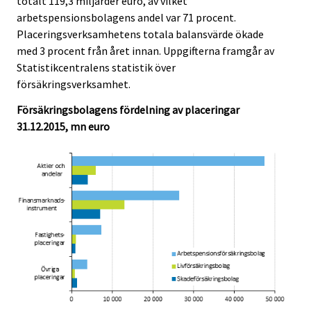
totalt 119,3 miljarder euro, av vilket
.
.
arbetspensionsbolagens andel var 71 procent.
Placeringsverksamhetens totala balansvärde ökade
med 3 procent från året innan. Uppgifterna framgår av
Statistikcentralens statistik över
försäkringsverksamhet.
Försäkringsbolagens fördelning av placeringar
31.12.2015, mn euro