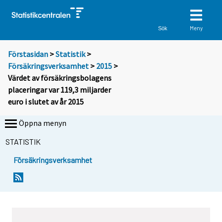
Meny
Sök
Förstasidan
>
Statistik
>
Försäkringsverksamhet
>
2015
>
Värdet av försäkringsbolagens
placeringar var 119,3 miljarder
euro i slutet av år 2015
Öppna menyn
STATISTIK
Försäkringsverksamhet
Y
Y
o
o
u
u
a
a
r
r