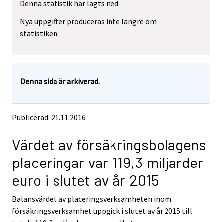
Denna statistik har lagts ned.
e
e
m
m
Nya uppgifter produceras inte längre om
o
o
statistiken.
v
v
i
i
n
n
g
g
t
t
Denna sida är arkiverad.
o
o
a
a
n
n
o
o
Publicerad: 21.11.2016
t
t
h
h
Värdet av försäkringsbolagens
e
e
r
r
placeringar var 119,3 miljarder
s
s
e
e
euro i slutet av år 2015
r
r
v
v
Balansvärdet av placeringsverksamheten inom
i
i
försäkringsverksamhet uppgick i slutet av år 2015 till
c
c
e
e