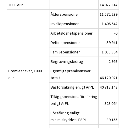
1000 eur
14 077 347
Ålderspensioner
11 572 239
Invalidpensioner
1 406 642
Arbetslöshetspensioner
-6
Deltidspensioner
59 941
Familjepensioner
1 035 564
Begravningsbidrag
2 968
Premieansvar, 1000
Egentligt premieansvar
eur
totalt
46 120 921
Basförsäkring enligt ArPL
40 718 143
Tilläggspensionsförsäkring
enligt ArPL
323 064
Försäkring enligt
minimiskyddet i FöPL
89 155