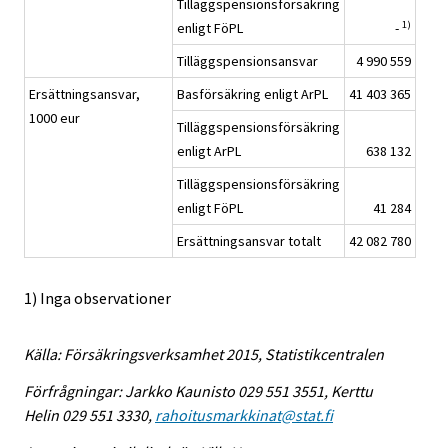
Tilläggspensionsförsäkring
1)
enligt FöPL
-
Tilläggspensionsansvar
4 990 559
Ersättningsansvar,
Basförsäkring enligt ArPL
41 403 365
1000 eur
Tilläggspensionsförsäkring
enligt ArPL
638 132
Tilläggspensionsförsäkring
enligt FöPL
41 284
Ersättningsansvar totalt
42 082 780
1) Inga observationer
Källa: Försäkringsverksamhet 2015, Statistikcentralen
Förfrågningar: Jarkko Kaunisto 029 551 3551, Kerttu
Helin 029 551 3330,
rahoitusmarkkinat@stat.fi