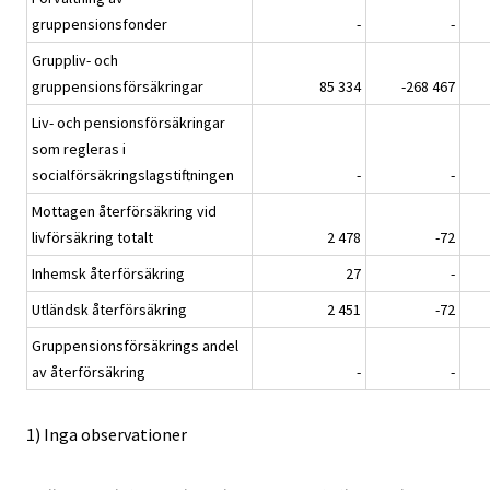
gruppensionsfonder
-
-
Gruppliv- och
gruppensionsförsäkringar
85 334
-268 467
Liv- och pensionsförsäkringar
som regleras i
socialförsäkringslagstiftningen
-
-
Mottagen återförsäkring vid
livförsäkring totalt
2 478
-72
Inhemsk återförsäkring
27
-
Utländsk återförsäkring
2 451
-72
Gruppensionsförsäkrings andel
av återförsäkring
-
-
1) Inga observationer