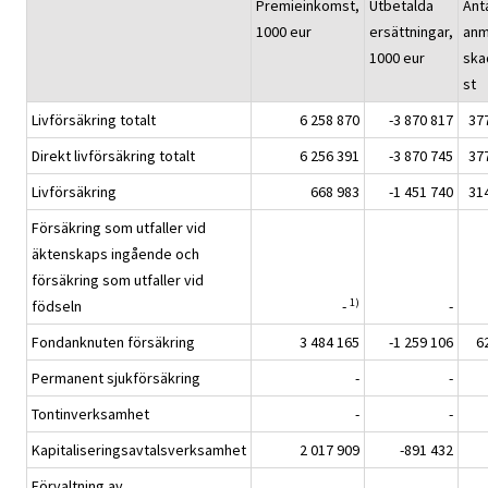
Premieinkomst,
Utbetalda
Ant
1000 eur
ersättningar,
anm
1000 eur
ska
st
Livförsäkring totalt
6 258 870
-3 870 817
37
Direkt livförsäkring totalt
6 256 391
-3 870 745
37
Livförsäkring
668 983
-1 451 740
31
Försäkring som utfaller vid
äktenskaps ingående och
försäkring som utfaller vid
1)
födseln
-
-
Fondanknuten försäkring
3 484 165
-1 259 106
6
Permanent sjukförsäkring
-
-
Tontinverksamhet
-
-
Kapitaliseringsavtalsverksamhet
2 017 909
-891 432
Förvaltning av