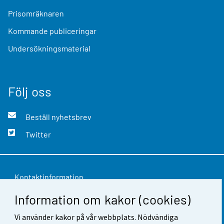
Prisomräknaren
Kommande publiceringar
Undersökningsmaterial
Följ oss
Beställ nyhetsbrev
Twitter
Kontaktinformation
Information om kakor (cookies)
Respons
Användarvillkor
Vi använder kakor på vår webbplats. Nödvändiga