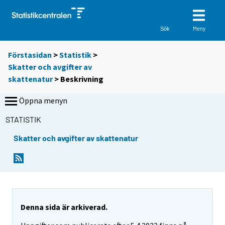
Meny
Sök
Förstasidan
>
Statistik
>
Skatter och avgifter av
skattenatur
> Beskrivning
Öppna menyn
STATISTIK
Skatter och avgifter av skattenatur
Denna sida är arkiverad.