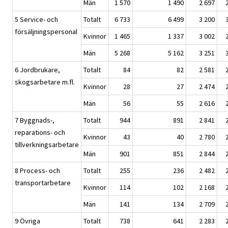
Män
1 570
1 490
2 697
5 Service- och
Totalt
6 733
6 499
3 200
försäljningspersonal
Kvinnor
1 465
1 337
3 002
Män
5 268
5 162
3 251
6 Jordbrukare,
Totalt
84
82
2 581
skogsarbetare m.fl.
Kvinnor
28
27
2 474
Män
56
55
2 616
7 Byggnads-,
Totalt
944
891
2 841
reparations- och
Kvinnor
43
40
2 780
tillverkningsarbetare
Män
901
851
2 844
8 Process- och
Totalt
255
236
2 482
transportarbetare
Kvinnor
114
102
2 168
Män
141
134
2 709
9 Övriga
Totalt
738
641
2 283