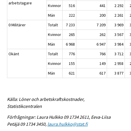
arbetstagare
Kvinnor
516
441
2 292
Män
222
200
2 261
0 Militärer
Totalt
7 233
7 209
3 969
Kvinnor
265
262
3 567
Män
6 968
6 947
3 984
Okänt
Totalt
776
766
3 712
Kvinnor
155
149
2 958
Män
621
617
3 877
Källa: Löner och arbetskraftskostnader,
Statistikcentralen
Förfrågningar: Laura Hulkko 09 1734 2611, Eeva-Liisa
Petäjä 09 1734 3450,
laura.hulkko@stat.fi