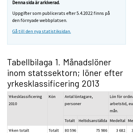
Denna sida är arkiverad.
Uppgifter som publicerats efter 5.4.2022 finns på
den förnyade webbplatsen.
Gå till den nya statistiksidan.
Tabellbilaga 1. Månadslöner
inom statssektorn; löner efter
yrkesklassificering 2013
Yrkesklassificering
Kön
Antal löntagare,
Lön för ordin
2010
personer
arbetstid, eu
mån.
Totalt
Heltidsanställda
Medeltal
Me
Yrken totalt
Totalt
80 596
75 986
3 682