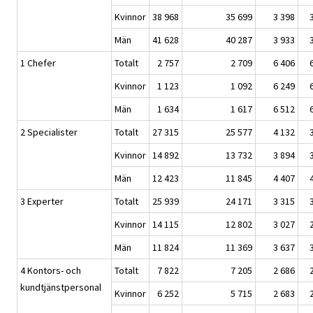
Kvinnor
38 968
35 699
3 398
Män
41 628
40 287
3 933
1 Chefer
Totalt
2 757
2 709
6 406
Kvinnor
1 123
1 092
6 249
Män
1 634
1 617
6 512
2 Specialister
Totalt
27 315
25 577
4 132
Kvinnor
14 892
13 732
3 894
Män
12 423
11 845
4 407
3 Experter
Totalt
25 939
24 171
3 315
Kvinnor
14 115
12 802
3 027
Män
11 824
11 369
3 637
4 Kontors- och
Totalt
7 822
7 205
2 686
kundtjänstpersonal
Kvinnor
6 252
5 715
2 683