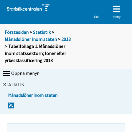
Meny
Sök
Förstasidan
>
Statistik
>
Månadslöner inom staten
>
2013
> Tabellbilaga 1. Månadslöner
inom statssektorn; löner efter
yrkesklassificering 2013
Öppna menyn
STATISTIK
Månadslöner inom staten