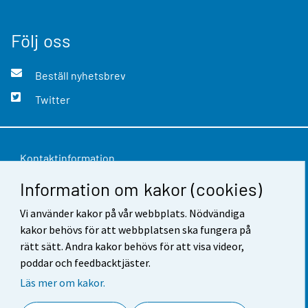
Följ oss
Beställ nyhetsbrev
Twitter
Kontaktinformation
Information om kakor (cookies)
Respons
Användarvillkor
Vi använder kakor på vår webbplats. Nödvändiga
kakor behövs för att webbplatsen ska fungera på
Dataskydd
rätt sätt. Andra kakor behövs för att visa videor,
poddar och feedbacktjäster.
Tillgänglighet
Läs mer om kakor.
Information om webbplatsen