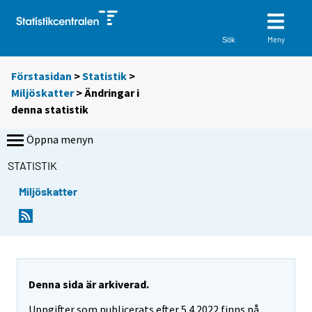
Meny
Sök
Förstasidan
>
Statistik
>
Miljöskatter
> Ändringar i
denna statistik
Öppna menyn
STATISTIK
Miljöskatter
Denna sida är arkiverad.
Uppgifter som publicerats efter 5.4.2022 finns på