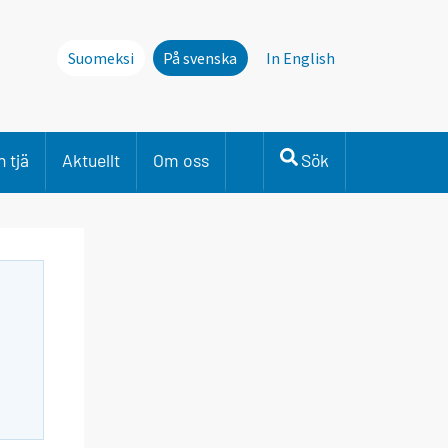
Suomeksi
På svenska
In English
 tjä
Aktuellt
Om oss
Sök