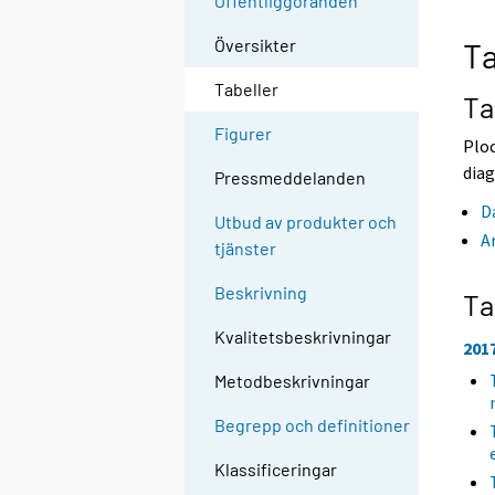
Offentliggöranden
e
e
n
n
Översikter
Ta
a
a
n
n
Tabeller
n
n
Ta
a
a
Figurer
n
n
Ploc
t
t
diag
Pressmeddelanden
j
j
Ã
Ã
D
Utbud av produkter och
¤
¤
A
tjänster
n
n
s
s
Beskrivning
t
t
Ta
.
.
Kvalitetsbeskrivningar
201
Metodbeskrivningar
Begrepp och definitioner
Klassificeringar