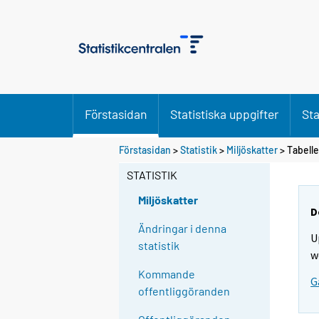
Förstasidan
Statistiska uppgifter
Sta
D
D
Förstasidan
>
Statistik
>
Miljöskatter
> Tabelle
u
u
f
f
STATISTIK
l
l
y
y
Miljöskatter
t
t
D
t
t
Ändringar i denna
U
a
a
statistik
r
r
w
t
t
Kommande
G
i
i
offentliggöranden
l
l
l
l