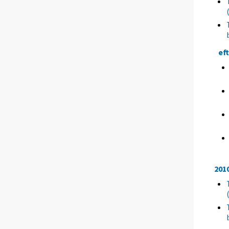
ef
201