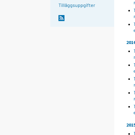
Tilläggsuppgifter
201
201