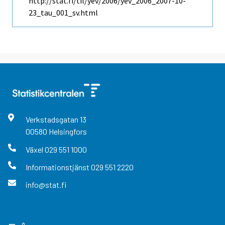
http://stat.fi/til/yev/2006/yev_2006_2007-10-
23_tau_001_sv.html
Verkstadsgatan
13
00580
Helsingfors
Växel
029 551 1000
Informationstjänst
029 551 2220
info@stat.fi