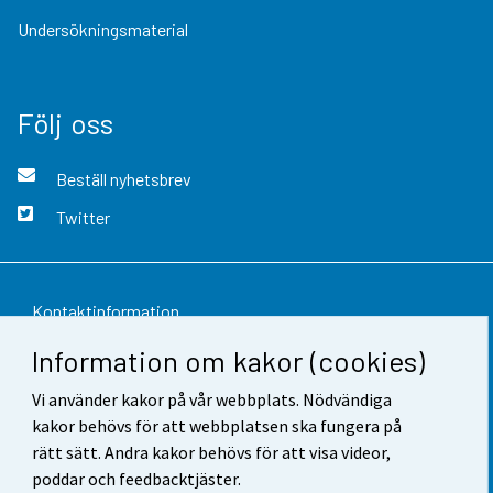
Undersökningsmaterial
Följ oss
Beställ nyhetsbrev
Twitter
Kontaktinformation
Information om kakor (cookies)
Respons
Vi använder kakor på vår webbplats. Nödvändiga
Användarvillkor
kakor behövs för att webbplatsen ska fungera på
Dataskydd
rätt sätt. Andra kakor behövs för att visa videor,
poddar och feedbacktjäster.
Tillgänglighet