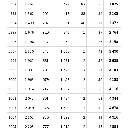
1992
1 164
55
472
83
51
1 825
1993
1 362
202
419
88
34
2 105
1994
1 499
202
591
46
33
2 372
1995
1 676
320
740
1
27
2 764
1996
1 794
387
950
1
26
3 158
1997
1 836
548
1 063
1
42
3 490
1998
1 963
661
1 261
2
52
3 938
1999
1 993
708
1 423
2
57
4 183
2000
1 963
679
1 459
2
56
4 159
2001
1 984
717
1 357
2
56
4 116
2002
2 045
761
1 474
2
62
4 344
2003
2 089
826
1 680
2
81
4 678
2004
2 163
786
1 877
2
88
4 916
2005
2 205
777
1 813
2
87
4 884