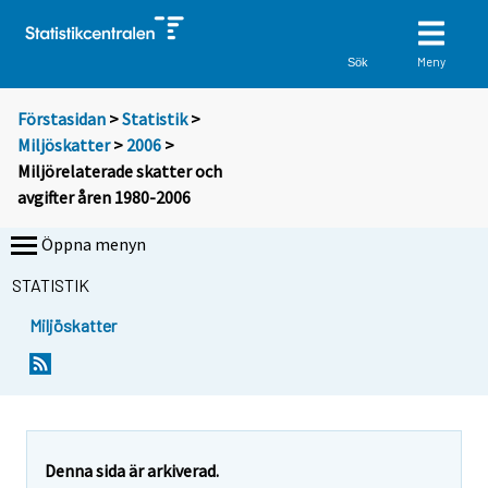
Meny
Sök
Förstasidan
>
Statistik
>
Miljöskatter
>
2006
>
Miljörelaterade skatter och
avgifter åren 1980-2006
Öppna menyn
STATISTIK
Miljöskatter
Denna sida är arkiverad.