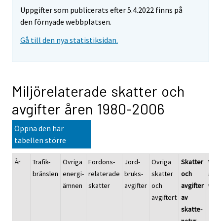
Uppgifter som publicerats efter 5.4.2022 finns på
den förnyade webbplatsen.
Gå till den nya statistiksidan.
Miljörelaterade skatter och
avgifter åren 1980-2006
Öppna den här
tabellen större
År
Trafik-
Övriga
Fordons-
Jord-
Övriga
Skatter
Vatt
bränslen
energi-
relaterade
bruks-
skatter
och
avlo
ämnen
skatter
avgifter
och
avgifter
vatt
avgiftert
av
skatte-