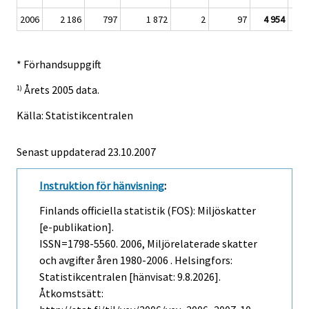
2006
2 186
797
1 872
2
97
4 954
* Förhandsuppgift
Årets 2005 data.
1)
Källa: Statistikcentralen
Senast uppdaterad
23.10.2007
Instruktion för hänvisning
:
Finlands officiella statistik (FOS): Miljöskatter
[e-publikation].
ISSN=1798-5560. 2006, Miljörelaterade skatter
och avgifter åren 1980-2006 . Helsingfors:
Statistikcentralen [hänvisat: 9.8.2026].
Åtkomstsätt: