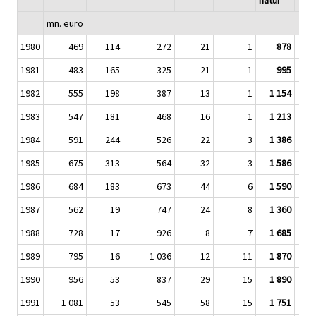
natur
mn. euro
1980
469
114
272
21
1
878
1981
483
165
325
21
1
995
1982
555
198
387
13
1
1 154
1983
547
181
468
16
1
1 213
1984
591
244
526
22
3
1 386
1985
675
313
564
32
3
1 586
1986
684
183
673
44
6
1 590
1987
562
19
747
24
8
1 360
1988
728
17
926
8
7
1 685
1989
795
16
1 036
12
11
1 870
1990
956
53
837
29
15
1 890
1991
1 081
53
545
58
15
1 751