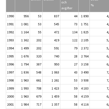
och
%
avgifter
1990
956
53
837
44
1 890
4
1991
1 081
53
545
73
1 751
4
1992
1 164
55
472
134
1 825
4
1993
1 362
202
419
122
2 105
5
1994
1 499
202
591
79
2 372
5
1995
1 676
320
740
28
2 764
6
1996
1 794
387
950
27
3 158
6
1997
1 836
548
1 063
43
3 490
7
1998
1 963
661
1 261
53
3 938
7
1999
1 993
708
1 423
59
4 183
7
2000
1 963
679
1 459
58
4 159
6
2001
1 984
717
1 357
58
4 116
6