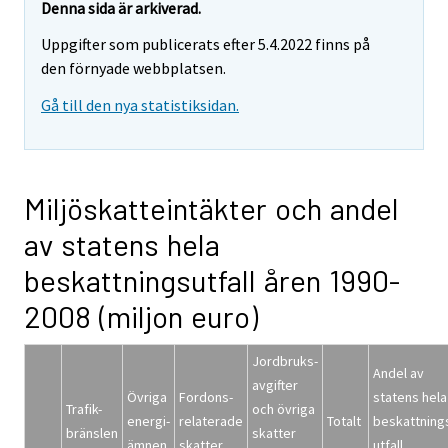
Denna sida är arkiverad.
Uppgifter som publicerats efter 5.4.2022 finns på
den förnyade webbplatsen.
Gå till den nya statistiksidan.
Miljöskatteintäkter och andel
av statens hela
beskattningsutfall åren 1990-
2008 (miljon euro)
Jordbruks-
Andel av
avgifter
Övriga
Fordons-
statens hela
Trafik-
och övriga
energi-
relaterade
Totalt
beskattning
bränslen
skatter
ämnen
skatter
utfall