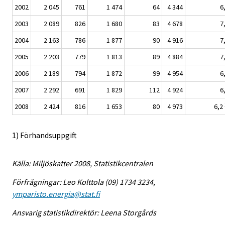
2002
2 045
761
1 474
64
4 344
6
2003
2 089
826
1 680
83
4 678
7
2004
2 163
786
1 877
90
4 916
7
2005
2 203
779
1 813
89
4 884
7
2006
2 189
794
1 872
99
4 954
6
2007
2 292
691
1 829
112
4 924
6
2008
2 424
816
1 653
80
4 973
6,2
1) Förhandsuppgift
Källa: Miljöskatter 2008, Statistikcentralen
Förfrågningar: Leo Kolttola (09) 1734 3234,
ymparisto.energia@stat.fi
Ansvarig statistikdirektör: Leena Storgårds