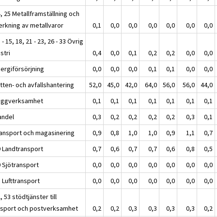
, 25 Metallframställning och
verkning av metallvaror
0,1
0,0
0,0
0,0
0,0
0,0
0,0
 - 15, 18, 21 - 23, 26 - 33 Övrig
stri
0,4
0,0
0,1
0,2
0,2
0,0
0,0
nergiförsörjning
0,0
0,0
0,0
0,1
0,1
0,0
0,0
tten- och avfallshantering
52,0
45,0
42,0
64,0
56,0
56,0
44,0
yggverksamhet
0,1
0,1
0,1
0,1
0,1
0,1
0,1
andel
0,3
0,2
0,2
0,2
0,2
0,3
0,1
ransport och magasinering
0,9
0,8
1,0
1,0
0,9
1,1
0,7
9 Landtransport
0,7
0,6
0,7
0,7
0,6
0,8
0,5
0 Sjötransport
0,0
0,0
0,0
0,0
0,0
0,0
0,0
 Lufttransport
0,0
0,0
0,0
0,0
0,0
0,0
0,0
, 53 stödtjänster till
nsport och postverksamhet
0,2
0,2
0,3
0,3
0,3
0,3
0,2