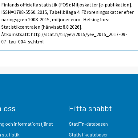
Finlands officiella statistik (FOS): Miljöskatter [e-publikation].
ISSN=1798-5560. 2015, Tabellbilaga 4. Föroreningsskatter efter
näringsgren 2008-2015, miljoner euro . Helsingfors:
Statistikcentralen [hänvisat: 8.8.2026].
Åtkomstsätt: http://stat.fi/til/yev/2015/yev_2015_2017-09-
07_tau_004_sv.html
a oss
Hitta snabbt
ng och informationstjänst
StatFin-databasen
 statistik
Statistikdatabaser