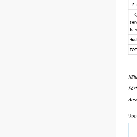
L F
I - 
ser
förv
Hus
TOT
Käll
Förf
Ansv
Upp