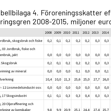
bellbilaga 4. Föroreningsskatter ef
ringsgren 2008-2015, miljoner eur
2008
2009
2010
2011
2012
2013
2014
ordbruk, skogsbruk och fiske
0,2
0,1
0,2
0,2
0,2
0,3
0,3
, 03 Jordbruk, fiske och
enbruk, jakt
0,0
0,0
0,0
0,0
0,0
0,0
0,0
2 Skogsbruk
0,2
0,1
0,2
0,2
0,2
0,3
0,3
vinning av mineral
0,0
0,0
0,0
0,1
0,0
0,0
0,1
llverkning
10,4
10,0
21,3
25,6
25,0
27,7
26,0
 - 12 Livsmedelsindustri osv.
0,0
0,0
0,0
0,0
0,0
0,0
0,0
6, 17 Skogsindustri
0,1
0,1
0,3
0,3
0,4
0,3
0,3
, 20 Oljeraffinering och
verkning av kemikalier
9,8
9,9
20,9
25,1
24,4
27,4
25,7