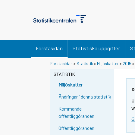
Förstasidan
Statistiska uppgifter
St
Förstasidan
>
Statistik
>
Miljöskatter
>
2015
>
STATISTIK
Miljöskatter
D
Ändringar i denna statistik
U
w
Kommande
offentliggöranden
G
Offentliggöranden