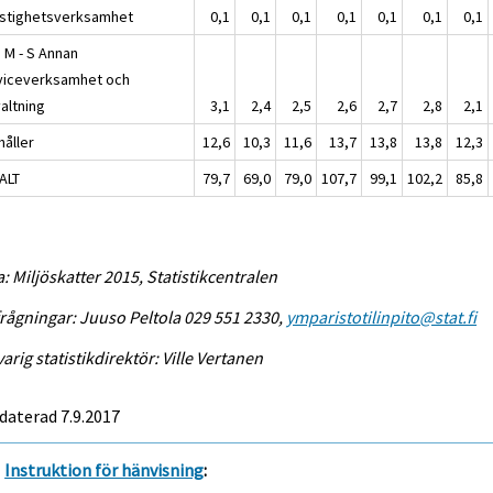
astighetsverksamhet
0,1
0,1
0,1
0,1
0,1
0,1
0,1
K, M - S Annan
viceverksamhet och
altning
3,1
2,4
2,5
2,6
2,7
2,8
2,1
håller
12,6
10,3
11,6
13,7
13,8
13,8
12,3
ALT
79,7
69,0
79,0
107,7
99,1
102,2
85,8
a: Miljöskatter 2015, Statistikcentralen
rågningar: Juuso Peltola 029 551 2330,
ymparistotilinpito@stat.fi
arig statistikdirektör: Ville Vertanen
daterad 7.9.2017
Instruktion för hänvisning
: