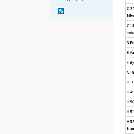
C 24
till
C 13
indu
D E
E Va
F B
G H
H T
H 4
H 5
H 51
H 52
tra