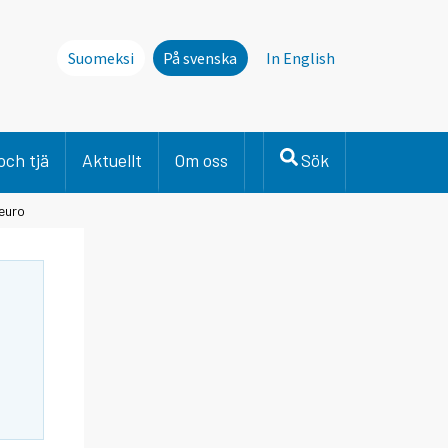
Suomeksi
På svenska
In English
och tjä
Aktuellt
Om oss
Sök
 euro