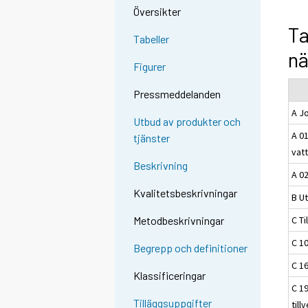
Översikter
Ta
Tabeller
nä
Figurer
Pressmeddelanden
A J
Utbud av produkter och
A 01
tjänster
vatt
Beskrivning
A 0
Kvalitetsbeskrivningar
B Ut
C Ti
Metodbeskrivningar
C 10
Begrepp och definitioner
C 1
Klassificeringar
C 19
Tilläggsuppgifter
till