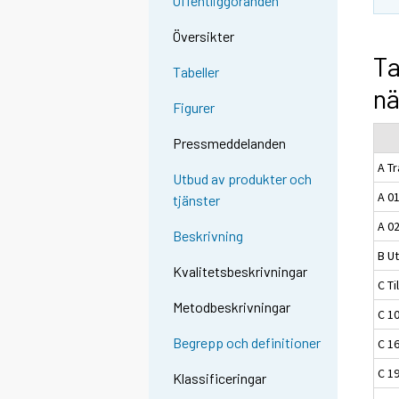
Offentliggöranden
Översikter
Ta
Tabeller
nä
Figurer
Pressmeddelanden
A T
Utbud av produkter och
A 01
tjänster
A 0
Beskrivning
B Ut
Kvalitetsbeskrivningar
C Ti
Metodbeskrivningar
C 10
Begrepp och definitioner
C 1
C 19
Klassificeringar