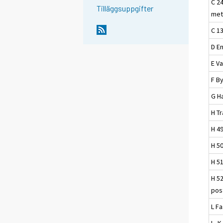
C 24
Tilläggsuppgifter
met
C 13
D E
E Va
F B
G H
H T
H 4
H 5
H 51
H 52
pos
L F
I - 