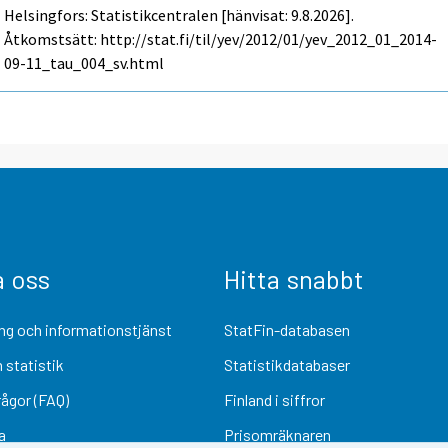
Helsingfors: Statistikcentralen [hänvisat: 9.8.2026].
Åtkomstsätt: http://stat.fi/til/yev/2012/01/yev_2012_01_2014-
09-11_tau_004_sv.html
a oss
Hitta snabbt
ng och informationstjänst
StatFin-databasen
 statistik
Statistikdatabaser
rågor (FAQ)
Finland i siffror
a
Prisomräknaren