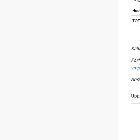
Hus
TOT
Käll
Förf
ympa
Ansv
Upp