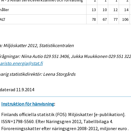
håller
13
10
12
14
ALT
78
67
77
106
a: Miljöskatter 2012, Statistikcentralen
rågningar: Niina Autio 029 551 3406, Jukka Muukkonen 029 551 322
risto.energia@stat.fi
arig statistikdirektör: Leena Storgårds
daterad 11.9.2014
Instruktion för hänvisning
:
Finlands officiella statistik (FOS): Miljöskatter [e-publikation].
ISSN=1798-5560.
Efter Näringsgren
2012, Tabellbilaga 4.
Föroreningsskatter efter näringsgren 2008-2012, miljoner euro .