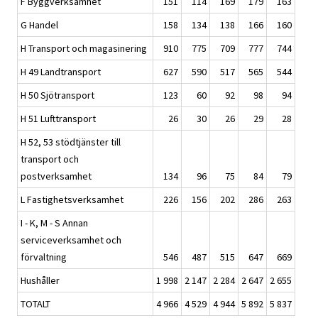
F Byggverksamhet
151
114
169
179
163
G Handel
158
134
138
166
160
H Transport och magasinering
910
775
709
777
744
H 49 Landtransport
627
590
517
565
544
H 50 Sjötransport
123
60
92
98
94
H 51 Lufttransport
26
30
26
29
28
H 52, 53 stödtjänster till
transport och
postverksamhet
134
96
75
84
79
L Fastighetsverksamhet
226
156
202
286
263
I - K, M - S Annan
serviceverksamhet och
förvaltning
546
487
515
647
669
Hushåller
1 998
2 147
2 284
2 647
2 655
TOTALT
4 966
4 529
4 944
5 892
5 837