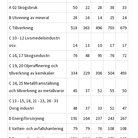
A 02 Skogsbruk
50
22
28
38
33
B Utvinning av mineral
28
16
14
25
24
C Tillverkning
518
363
496
703
679
C 10 - 12 Livsmedelsindustri
osv.
14
13
10
17
17
C 16, 17 Skogsindustri
76
48
95
76
72
C 19, 20 Oljeraffinering och
tillverkning av kemikalier
334
229
306
504
493
C 24, 25 Metallframställning
och tillverkning av metallvaror
45
37
52
55
50
C 13 - 15, 18, 21 - 23, 26 - 33
Övrig industri
48
37
33
51
47
D Energiförsörjning
191
164
237
243
267
E Vatten- och avfallshantering
79
79
76
108
108