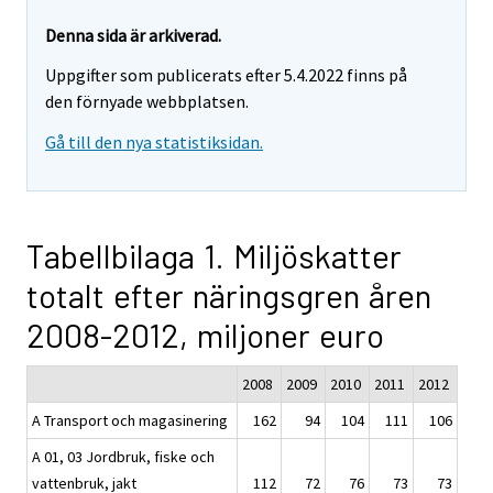
Denna sida är arkiverad.
Uppgifter som publicerats efter 5.4.2022 finns på
den förnyade webbplatsen.
Gå till den nya statistiksidan.
Tabellbilaga 1. Miljöskatter
totalt efter näringsgren åren
2008-2012, miljoner euro
2008
2009
2010
2011
2012
A Transport och magasinering
162
94
104
111
106
A 01, 03 Jordbruk, fiske och
vattenbruk, jakt
112
72
76
73
73