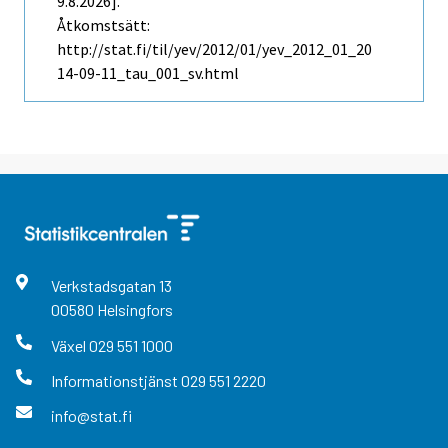
9.8.2026].
Åtkomstsätt:
http://stat.fi/til/yev/2012/01/yev_2012_01_20
14-09-11_tau_001_sv.html
Verkstadsgatan
13
00580
Helsingfors
Växel
029 551 1000
Informationstjänst
029 551 2220
info@stat.fi