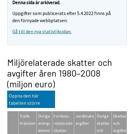
Denna sida är arkiverad.
Uppgifter som publicerats efter 5.4.2022 finns på
den förnyade webbplatsen.
Gå till den nya statistiksidan.
Miljörelaterade skatter och
avgifter åren 1980–2008
(miljon euro)
Öppna den här
tabellen större
Trafik-
Övriga
Fordons-
Jordbruks
Övriga
Skatter
bränslen
energi-
relaterade
avgifter
skatter
och
ämnen
skatter
och
avgifter