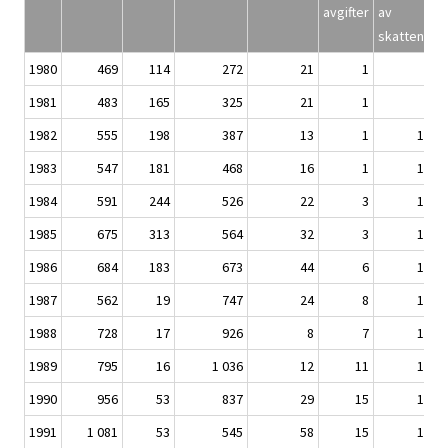
avgifter
av
skattenatur
1980
469
114
272
21
1
878
1981
483
165
325
21
1
995
1982
555
198
387
13
1
1 154
1983
547
181
468
16
1
1 213
1984
591
244
526
22
3
1 386
1985
675
313
564
32
3
1 586
1986
684
183
673
44
6
1 590
1987
562
19
747
24
8
1 360
1988
728
17
926
8
7
1 685
1989
795
16
1 036
12
11
1 870
1990
956
53
837
29
15
1 890
1991
1 081
53
545
58
15
1 751