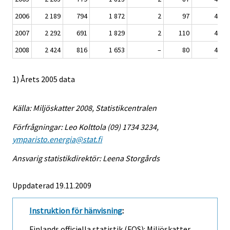
2006
2 189
794
1 872
2
97
4 954
2007
2 292
691
1 829
2
110
4 924
2008
2 424
816
1 653
–
80
4 973
1) Årets 2005 data
Källa: Miljöskatter 2008, Statistikcentralen
Förfrågningar: Leo Kolttola (09) 1734 3234,
ymparisto.energia@stat.fi
Ansvarig statistikdirektör: Leena Storgårds
Uppdaterad 19.11.2009
Instruktion för hänvisning
:
Finlands officiella statistik (FOS): Miljöskatter