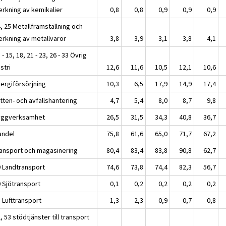
verkning av kemikalier
0,8
0,8
0,9
0,9
0,9
, 25 Metallframställning och
verkning av metallvaror
3,8
3,9
3,1
3,8
4,1
 - 15, 18, 21 - 23, 26 - 33 Övrig
stri
12,6
11,6
10,5
12,1
10,6
nergiförsörjning
10,3
6,5
17,9
14,9
17,4
tten- och avfallshantering
4,7
5,4
8,0
8,7
9,8
yggverksamhet
26,5
31,5
34,3
40,8
36,7
andel
75,8
61,6
65,0
71,7
67,2
ransport och magasinering
80,4
83,4
83,8
90,8
62,7
9 Landtransport
74,6
73,8
74,4
82,3
56,7
0 Sjötransport
0,1
0,2
0,2
0,2
0,2
 Lufttransport
1,3
2,3
0,9
0,7
0,8
, 53 stödtjänster till transport