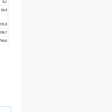
6,1
26,9
235,0
299,7
799,8