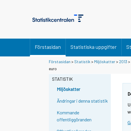
Förstasidan
Statistiska uppgifter
St
Förstasidan
>
Statistik
>
Miljöskatter
>
2013
>
euro
STATISTIK
Miljöskatter
D
Ändringar i denna statistik
U
w
Kommande
offentliggöranden
G