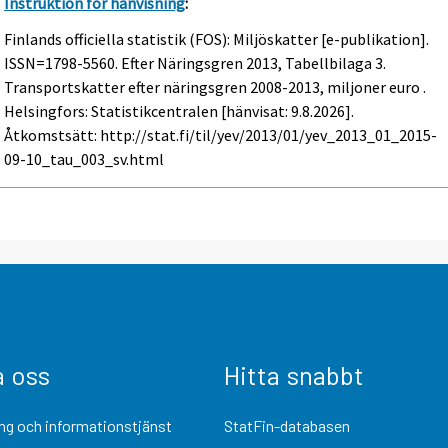
Instruktion för hänvisning
:
Finlands officiella statistik (FOS): Miljöskatter [e-publikation].
ISSN=1798-5560.
Efter Näringsgren
2013, Tabellbilaga 3.
Transportskatter efter näringsgren 2008-2013, miljoner euro .
Helsingfors: Statistikcentralen [hänvisat: 9.8.2026].
Åtkomstsätt: http://stat.fi/til/yev/2013/01/yev_2013_01_2015-
09-10_tau_003_sv.html
a oss
Hitta snabbt
ng och informationstjänst
StatFin-databasen