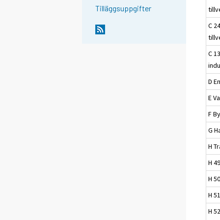
Tilläggsuppgifter
till
C 24
till
C 13
indu
D E
E Va
F B
G H
H T
H 4
H 5
H 51
H 52