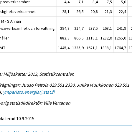
 postverksamhet
4,4
7,1
8,4
7,5
5,0
astighetsverksamhet
28,1
26,5
20,8
21,3
22,4
K, M - S Annan
viceverksamhet och förvaltning
294,8
214,7
237,5
263,1
241,9
håller
882,3
866,5
1118,1
1282,0
1265,0
1
ALT
1445,4
1335,9
1621,1
1838,1
1764,7
1
a: Miljöskatter 2013, Statistikcentralen
rågningar: Juuso Peltola 029 551 2330, Jukka Muukkonen 029 551
4,
ymparisto.energia@stat.fi
arig statistikdirektör: Ville Vertanen
daterad 10.9.2015