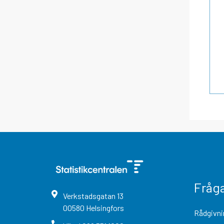
Fråg
Verkstadsgatan
13
00580
Helsingfors
Rådgivni