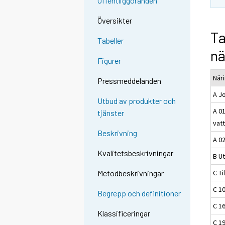
Offentliggöranden
Översikter
Ta
Tabeller
nä
Figurer
När
Pressmeddelanden
A J
Utbud av produkter och
A 01
tjänster
vatt
Beskrivning
A 0
Kvalitetsbeskrivningar
B Ut
C Ti
Metodbeskrivningar
C 10
Begrepp och definitioner
C 1
Klassificeringar
C 19