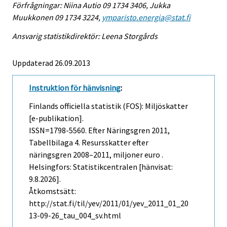
Förfrågningar: Niina Autio 09 1734 3406, Jukka
Muukkonen 09 1734 3224,
ymparisto.energia@stat.fi
Ansvarig statistikdirektör: Leena Storgårds
Uppdaterad 26.09.2013
Instruktion för hänvisning
:
Finlands officiella statistik (FOS): Miljöskatter
[e-publikation].
ISSN=1798-5560.
Efter Näringsgren
2011,
Tabellbilaga 4. Resursskatter efter
näringsgren 2008–2011, miljoner euro .
Helsingfors: Statistikcentralen [hänvisat:
9.8.2026].
Åtkomstsätt:
http://stat.fi/til/yev/2011/01/yev_2011_01_20
13-09-26_tau_004_sv.html