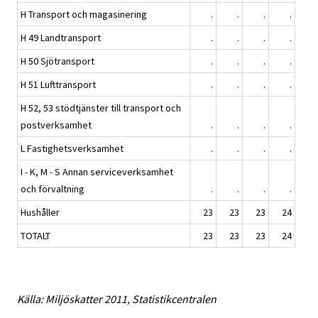
H Transport och magasinering
.
.
.
.
H 49 Landtransport
.
.
.
.
H 50 Sjötransport
.
.
.
.
H 51 Lufttransport
.
.
.
.
H 52, 53 stödtjänster till transport och
postverksamhet
.
.
.
.
L Fastighetsverksamhet
.
.
.
.
I - K, M - S Annan serviceverksamhet
och förvaltning
.
.
.
.
Hushåller
23
23
23
24
TOTALT
23
23
23
24
Källa: Miljöskatter 2011, Statistikcentralen