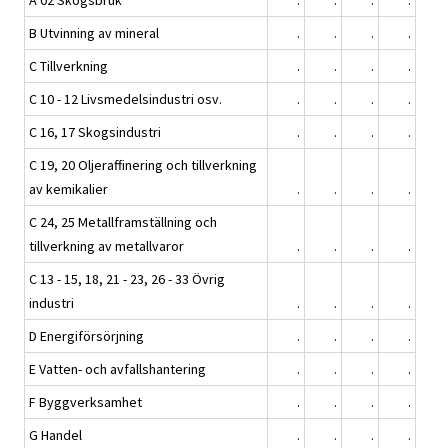
A 02 Skogsbruk
.
.
.
.
B Utvinning av mineral
.
.
.
.
C Tillverkning
.
.
.
.
C 10 - 12 Livsmedelsindustri osv.
.
.
.
.
C 16, 17 Skogsindustri
.
.
.
.
C 19, 20 Oljeraffinering och tillverkning
av kemikalier
.
.
.
.
C 24, 25 Metallframställning och
tillverkning av metallvaror
.
.
.
.
C 13 - 15, 18, 21 - 23, 26 - 33 Övrig
industri
.
.
.
.
D Energiförsörjning
.
.
.
.
E Vatten- och avfallshantering
.
.
.
.
F Byggverksamhet
.
.
.
.
G Handel
.
.
.
.