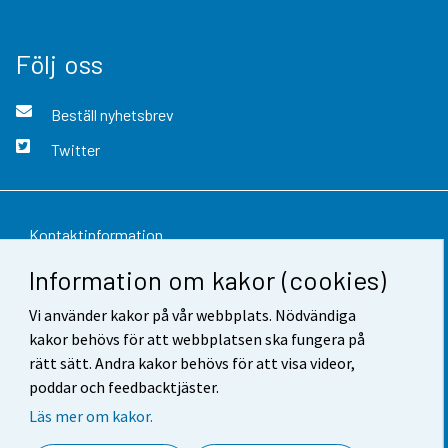
Följ oss
Beställ nyhetsbrev
Twitter
Kontaktinformation
Information om kakor (cookies)
Respons
Vi använder kakor på vår webbplats. Nödvändiga
Användarvillkor
kakor behövs för att webbplatsen ska fungera på
Dataskydd
rätt sätt. Andra kakor behövs för att visa videor,
poddar och feedbacktjäster.
Tillgänglighet
Läs mer om kakor.
Information om webbplatsen