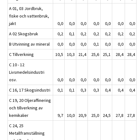
A 01, 03 Jordbruk,
fiske och vattenbruk,
jakt
0,0
0,0
0,0
0,0
0,0
0,0
0,0
A 02 Skogsbruk
0,2
0,1
0,2
0,2
0,2
0,2
0,2
B Utvinning av mineral
0,0
0,0
0,0
0,1
0,0
0,0
0,0
C Tillverkning
10,5
10,3
21,4
25,6
25,1
28,4
28,4
C 10 - 12
Livsmedelsindustri
osv.
0,0
0,0
0,0
0,0
0,0
0,0
0,0
C 16, 17 Skogsindustri
0,1
0,1
0,3
0,3
0,4
0,4
0,4
C 19, 20 Oljeraffinering
och tillverkning av
kemikalier
9,7
10,0
20,9
25,0
24,5
27,8
27,8
C 24, 25
Metallframställning