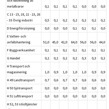
och tillverkning av
metallvaror
0,1
0,1
0,1
0,1
0,0
0,0
0,0
C 13 - 15, 18, 21 - 23, 26
- 33 Övrig industri
0,5
0,1
0,2
0,2
0,2
0,2
0,2
D Energiförsörjning
0,0
0,0
0,0
0,1
0,1
0,1
0,0
E Vatten- och
avfallshantering
52,0
45,0
42,0
64,0
56,0
56,0
44,0
F Byggverksamhet
0,1
0,1
0,1
0,1
0,1
0,1
0,1
G Handel
0,2
0,2
0,2
0,2
0,3
0,3
0,2
H Transport och
magasinering
1,0
0,9
1,0
1,0
1,0
0,9
0,9
H 49 Landtransport
0,7
0,6
0,7
0,7
0,6
0,6
0,6
H 50 Sjötransport
0,0
0,0
0,0
0,0
0,0
0,0
0,0
H 51 Lufttransport
0,0
0,0
0,0
0,0
0,0
0,0
0,0
H 52, 53 stödtjänster