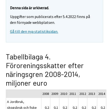
Denna sida är arkiverad.
Uppgifter som publicerats efter 5.4.2022 finns på
den förnyade webbplatsen.
Gå till den nya statistiksidan.
Tabellbilaga 4.
Föroreningsskatter efter
näringsgren 2008-2014,
miljoner euro
2008
2009
2010
2011
2012
2013
2014
A Jordbruk,
skogsbruk och fiske
0,2
0,1
0,2
0,2
0,2
0,2
0,2