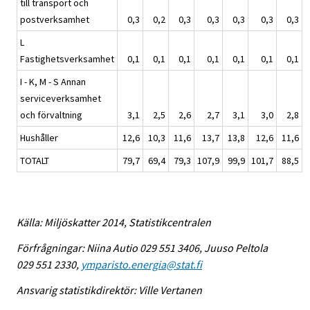
till transport och
postverksamhet
0,3
0,2
0,3
0,3
0,3
0,3
0,3
L
Fastighetsverksamhet
0,1
0,1
0,1
0,1
0,1
0,1
0,1
I - K, M - S Annan
serviceverksamhet
och förvaltning
3,1
2,5
2,6
2,7
3,1
3,0
2,8
Hushåller
12,6
10,3
11,6
13,7
13,8
12,6
11,6
TOTALT
79,7
69,4
79,3
107,9
99,9
101,7
88,5
Källa: Miljöskatter 2014, Statistikcentralen
Förfrågningar: Niina Autio 029 551 3406, Juuso Peltola
029 551 2330,
ymparisto.energia@stat.fi
Ansvarig statistikdirektör: Ville Vertanen