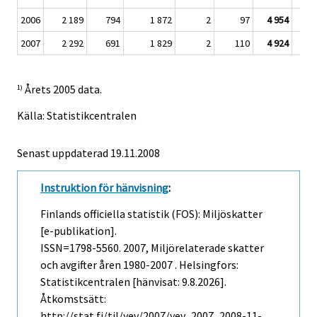
2006
2 189
794
1 872
2
97
4 954
8
2007
2 292
691
1 829
2
110
4 924
Årets 2005 data.
1)
Källa: Statistikcentralen
Senast uppdaterad
19.11.2008
Instruktion för hänvisning
:
Finlands officiella statistik (FOS): Miljöskatter
[e-publikation].
ISSN=1798-5560. 2007, Miljörelaterade skatter
och avgifter åren 1980-2007 . Helsingfors:
Statistikcentralen [hänvisat: 9.8.2026].
Åtkomstsätt:
http://stat.fi/til/yev/2007/yev_2007_2008-11-