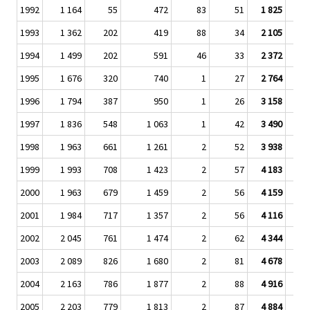
1992
1 164
55
472
83
51
1 825
1993
1 362
202
419
88
34
2 105
1994
1 499
202
591
46
33
2 372
1995
1 676
320
740
1
27
2 764
1996
1 794
387
950
1
26
3 158
1997
1 836
548
1 063
1
42
3 490
1998
1 963
661
1 261
2
52
3 938
1999
1 993
708
1 423
2
57
4 183
2000
1 963
679
1 459
2
56
4 159
2001
1 984
717
1 357
2
56
4 116
2002
2 045
761
1 474
2
62
4 344
2003
2 089
826
1 680
2
81
4 678
2004
2 163
786
1 877
2
88
4 916
2005
2 203
779
1 813
2
87
4 884