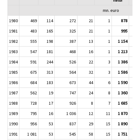
natur
mn. euro
1980
469
114
272
21
1
878
1981
483
165
325
21
1
995
1982
555
198
387
13
1
1 154
1983
547
181
468
16
1
1 213
1984
591
244
526
22
3
1 386
1985
675
313
564
32
3
1 586
1986
684
183
673
44
6
1 590
1987
562
19
747
24
8
1 360
1988
728
17
926
8
7
1 685
1989
795
16
1 036
12
11
1 870
1990
956
53
837
29
15
1 890
1991
1 081
53
545
58
15
1 751