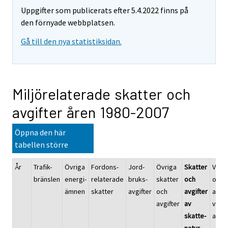
Uppgifter som publicerats efter 5.4.2022 finns på
den förnyade webbplatsen.
Gå till den nya statistiksidan.
Miljörelaterade skatter och
avgifter åren 1980-2007
Öppna den här
tabellen större
År
Trafik-
Övriga
Fordons-
Jord-
Övriga
Skatter
Vatte
bränslen
energi-
relaterade
bruks-
skatter
och
och
ämnen
skatter
avgifter
och
avgifter
avlo
avgifter
av
vatte
skatte-
avgif