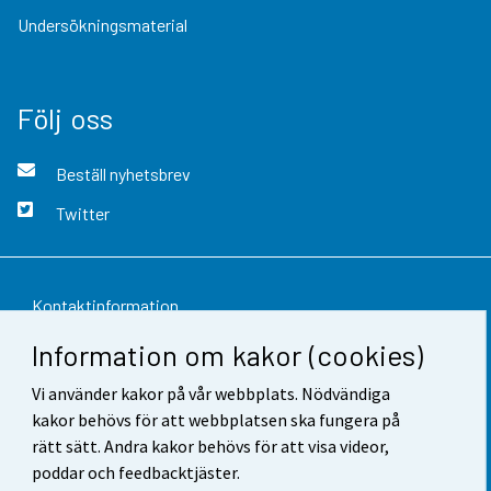
Undersökningsmaterial
Följ oss
Beställ nyhetsbrev
Twitter
Kontaktinformation
Information om kakor (cookies)
Respons
Vi använder kakor på vår webbplats. Nödvändiga
Användarvillkor
kakor behövs för att webbplatsen ska fungera på
Dataskydd
rätt sätt. Andra kakor behövs för att visa videor,
poddar och feedbacktjäster.
Tillgänglighet