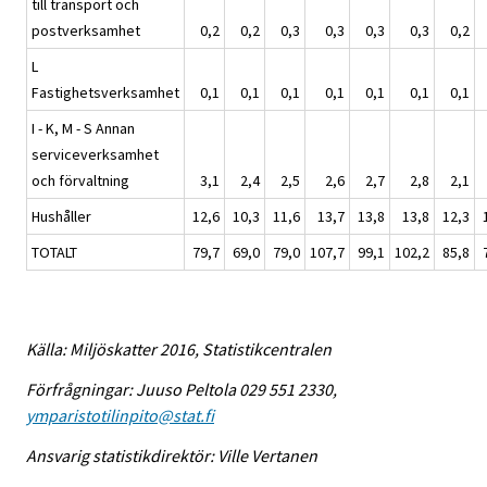
till transport och
postverksamhet
0,2
0,2
0,3
0,3
0,3
0,3
0,2
L
Fastighetsverksamhet
0,1
0,1
0,1
0,1
0,1
0,1
0,1
I - K, M - S Annan
serviceverksamhet
och förvaltning
3,1
2,4
2,5
2,6
2,7
2,8
2,1
Hushåller
12,6
10,3
11,6
13,7
13,8
13,8
12,3
TOTALT
79,7
69,0
79,0
107,7
99,1
102,2
85,8
Källa: Miljöskatter 2016, Statistikcentralen
Förfrågningar: Juuso Peltola 029 551 2330,
ymparistotilinpito@stat.fi
Ansvarig statistikdirektör: Ville Vertanen