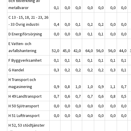
och tillverkning av
metallvaror
0,1
0,0
0,0
0,0
0,0
0,0
0,0
C 13 - 15, 18, 21 - 23, 26
- 33 Övrig industri
0,4
0,0
0,1
0,2
0,2
0,0
0,0
D Energiförsörjning
0,0
0,0
0,0
0,1
0,1
0,0
0,0
E Vatten- och
avfallshantering
52,0
45,0
42,0
64,0
56,0
56,0
44,0
F Byggverksamhet
0,1
0,1
0,1
0,1
0,1
0,1
0,1
G Handel
0,3
0,2
0,2
0,2
0,2
0,3
0,1
H Transport och
magasinering
0,9
0,8
1,0
1,0
0,9
1,1
0,7
H 49 Landtransport
0,7
0,6
0,7
0,7
0,6
0,8
0,5
H 50 Sjötransport
0,0
0,0
0,0
0,0
0,0
0,0
0,0
H 51 Lufttransport
0,0
0,0
0,0
0,0
0,0
0,0
0,0
H 52, 53 stödtjänster