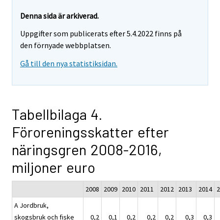
Denna sida är arkiverad.
Uppgifter som publicerats efter 5.4.2022 finns på
den förnyade webbplatsen.
Gå till den nya statistiksidan.
Tabellbilaga 4.
Föroreningsskatter efter
näringsgren 2008-2016,
miljoner euro
2008
2009
2010
2011
2012
2013
2014
2
A Jordbruk,
skogsbruk och fiske
0,2
0,1
0,2
0,2
0,2
0,3
0,3