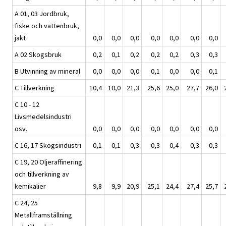
A 01, 03 Jordbruk,
fiske och vattenbruk,
jakt
0,0
0,0
0,0
0,0
0,0
0,0
0,0
A 02 Skogsbruk
0,2
0,1
0,2
0,2
0,2
0,3
0,3
B Utvinning av mineral
0,0
0,0
0,0
0,1
0,0
0,0
0,1
C Tillverkning
10,4
10,0
21,3
25,6
25,0
27,7
26,0
C 10 - 12
Livsmedelsindustri
osv.
0,0
0,0
0,0
0,0
0,0
0,0
0,0
C 16, 17 Skogsindustri
0,1
0,1
0,3
0,3
0,4
0,3
0,3
C 19, 20 Oljeraffinering
och tillverkning av
kemikalier
9,8
9,9
20,9
25,1
24,4
27,4
25,7
C 24, 25
Metallframställning