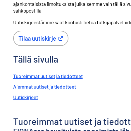
ajankohtaisista ilmoituksista julkaisemme vain tällä si
sähköpostilla.
Uutiskirjeestämme saat kootusti tietoa tutkijapalveluid
Tilaa uutiskirje
Ulkoinen linkki
Tällä sivulla
Tuoreimmat uutiset ja tiedotteet
Aiemmat uutiset ja tiedotteet
Uutiskirjeet
Tuoreimmat uutiset ja tiedot