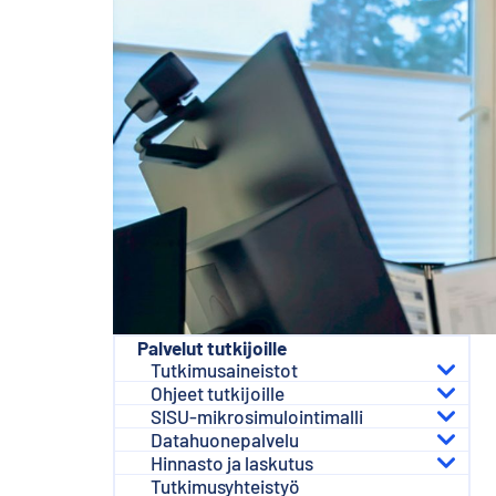
s
ä
l
t
ö
ö
n
Palvelut tutkijoille
Tutkimusaineistot
Ohjeet tutkijoille
SISU-mikrosimulointimalli
Datahuonepalvelu
Hinnasto ja laskutus
Tutkimusyhteistyö