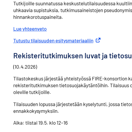
Tutkijoille suunnatussa keskustelutilaisuudessa kuulti
uhkaavia supistuksia, tutkimusaineistojen pseudonymiso
hinnankorotuspaineita.
Lue yhteenveto
Tutustu tilaisuuden esitysmateriaaliin
Ulkoinen linkki
Rekisteritutkimuksen luvat ja tietosu
(10.4.2026)
Tilastokeskus järjestää yhteistyössä FIRE-konsortion k
rekisteritutkimuksen tietosuojakäytäntöihin. Tilaisuus 
oleville tutkijoille.
Tilaisuuden lopussa järjestetään kyselytunti, jossa tieto
ennakkokysymyksiin.
Aika: tiistai 19.5. klo 12–16