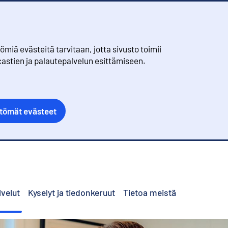
iä evästeitä tarvitaan, jotta sivusto toimii
castien ja palautepalvelun esittämiseen.
ttömät evästeet
lvelut
Kyselyt ja tiedonkeruut
Tietoa meistä