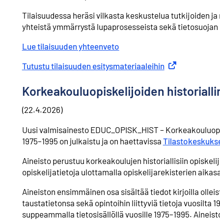
Tilaisuudessa heräsi vilkasta keskustelua tutkijoiden ja 
yhteistä ymmärrystä lupaprosesseista sekä tietosuojan
Lue tilaisuuden yhteenveto
Tutustu tilaisuuden esitysmateriaaleihin
Ulkoinen linkki
Korkeakouluopiskelijoiden historialli
(22.4.2026)
Uusi valmisainesto EDUC_OPISK_HIST – Korkeakouluopiske
1975–1995 on julkaistu ja on haettavissa
Tilastokeskuks
Aineisto perustuu korkeakoulujen historiallisiin opiskeli
opiskelijatietoja ulottamalla opiskelijarekisterien aikas
Aineiston ensimmäinen osa sisältää tiedot kirjoilla ollei
taustatietonsa sekä opintoihin liittyviä tietoja vuosilta
suppeammalla tietosisällöllä vuosille 1975–1995. Aineis