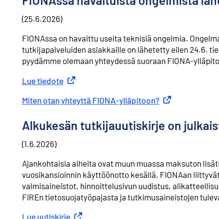
FIONAssa havaituista ongelmista lähet
(25.6.2026)
FIONAssa on havaittu useita teknisiä ongelmia. Ongelmat
tutkijapalveluiden asiakkaille on lähetetty eilen 24.6. t
pyydämme olemaan yhteydessä suoraan FIONA-ylläpito
Lue tiedote
Ulkoinen linkki
Miten otan yhteyttä FIONA-ylläpitoon?
Ulkoinen linkki
Alkukesän tutkijauutiskirje on julkais
(1.6.2026)
Ajankohtaisia aiheita ovat muun muassa maksuton lisäti
vuosikansioinnin käyttöönotto kesällä, FIONAan liittyvät
valmisaineistot, hinnoittelusivun uudistus, alikatteel
FIREn tietosuojatyöpajasta ja tutkimusaineistojen tuleva
Lue uutiskirje
Ulkoinen linkki