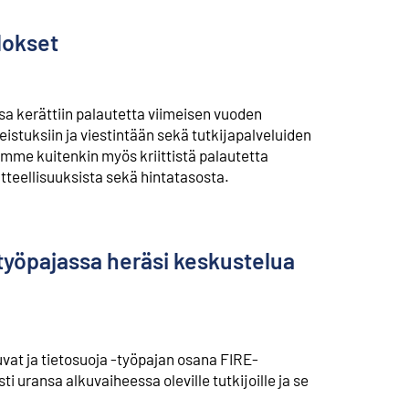
lokset
sa kerättiin palautetta viimeisen vuoden
istuksiin ja viestintään sekä tutkijapalveluiden
aimme kuitenkin myös kriittistä palautetta
utteellisuuksista sekä hintatasosta.
a työpajassa heräsi keskustelua
uvat ja tietosuoja -työpajan osana FIRE-
i uransa alkuvaiheessa oleville tutkijoille ja se