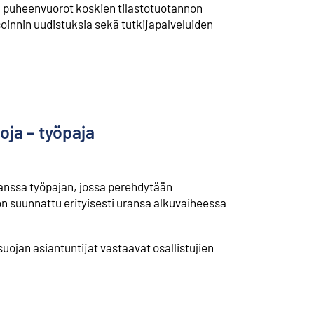
in puheenvuorot koskien tilastotuotannon
innin uudistuksia sekä tutkijapalveluiden
oja – työpaja
anssa työpajan, jossa perehdytään
on suunnattu erityisesti uransa alkuvaiheessa
suojan asiantuntijat vastaavat osallistujien