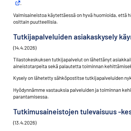
.
Valmisaineistoa käytettäessä on hyvä huomioida, että his
osittain puutteellisia.
Tutkijapalveluiden asiakaskysely kä
(14.4.2026)
Tilastokeskuksen tutkijapalvelut on lähettänyt asiakkai
aineistotarpeita sekä palautetta toiminnan kehittämisek
Kysely on lähetetty sähköpostitse tutkijapalveluiden nyky
Hyödynnämme vastauksia palveluiden ja toiminnan ke
parantamisessa.
Tutkimusaineistojen tulevaisuus -ke
(13.4.2026)