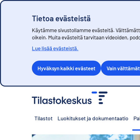
Tietoa evästeistä
Käytämme sivustollamme evästeitä. Välttämättöm
oikein. Muita evästeitä tarvitaan videoiden, pod
Lue lisää evästeistä.
Hyväksyn kaikki evästeet
Vain välttämä
S
i
i
r
Tilastot
Luokitukset ja dokumentaatio
Pa
r
y
s
i