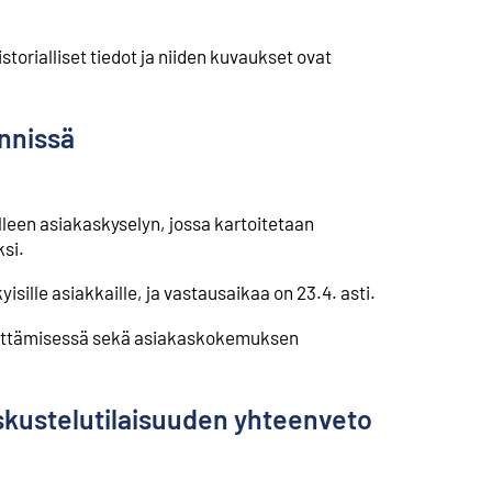
torialliset tiedot ja niiden kuvaukset ovat
ynnissä
lleen asiakaskyselyn, jossa kartoitetaan
si.
isille asiakkaille, ja vastausaikaa on 23.4. asti.
hittämisessä sekä asiakaskokemuksen
skustelutilaisuuden yhteenveto