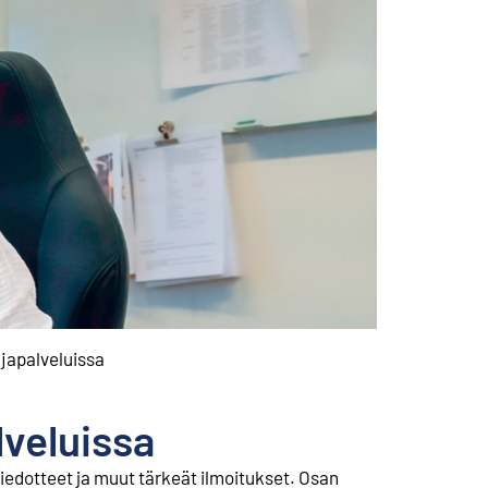
ijapalveluissa
lveluissa
tiedotteet ja muut tärkeät ilmoitukset. Osan