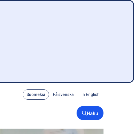
Suomeksi
På svenska
In English
Denna sida finns inte på svenska. Tryck på
Haku