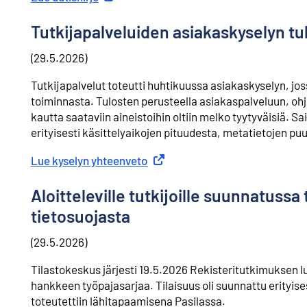
Tutkijapalveluiden asiakaskyselyn tu
(29.5.2026)
Tutkijapalvelut toteutti huhtikuussa asiakaskyselyn, jos
toiminnasta. Tulosten perusteella asiakaspalveluun, ohje
kautta saataviin aineistoihin oltiin melko tyytyväisiä. S
erityisesti käsittelyaikojen pituudesta, metatietojen pu
Lue kyselyn yhteenveto
Ulkoinen linkki
Aloitteleville tutkijoille suunnatuss
tietosuojasta
(29.5.2026)
Tilastokeskus järjesti 19.5.2026 Rekisteritutkimuksen l
hankkeen työpajasarjaa. Tilaisuus oli suunnattu erityisest
toteutettiin lähitapaamisena Pasilassa.