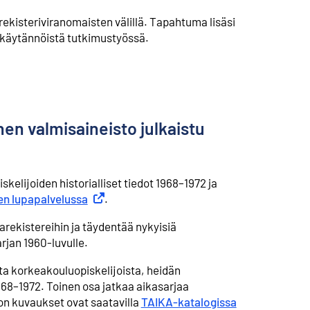
rekisteriviranomaisten välillä. Tapahtuma lisäsi
 käytännöistä tutkimustyössä.
nen valmisaineisto julkaistu
lijoiden historialliset tiedot 1968–1972 ja
en lupapalvelussa
Ulkoinen linkki
.
jarekistereihin ja täydentää nykyisiä
arjan 1960‑luvulle.
sta korkeakouluopiskelijoista, heidän
 1968–1972. Toinen osa jatkaa aikasarjaa
ton kuvaukset ovat saatavilla
TAIKA‑katalogissa
Ulkoinen linkk