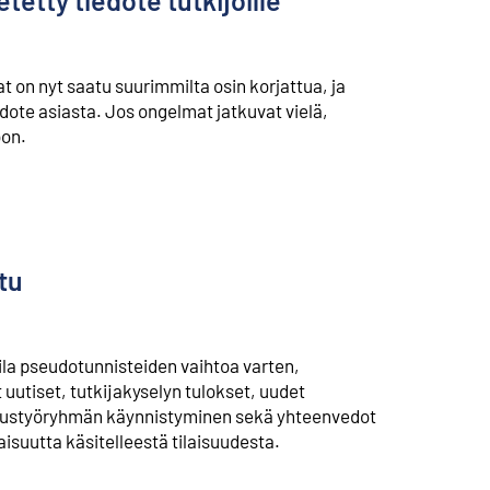
etty tiedote tutkijoille
 on nyt saatu suurimmilta osin korjattua, ja
iedote asiasta. Jos ongelmat jatkuvat vielä,
on.
tu
la pseudotunnisteiden vaihtoa varten,
 uutiset, tutkijakyselyn tulokset, uudet
lisuustyöryhmän käynnistyminen sekä yhteenvedot
isuutta käsitelleestä tilaisuudesta.