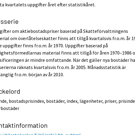
ta kvartalets uppgifter året efter statistikåret.
dsserie
ifter om aktiebostadspriser baserad på Skatteförvaltningens
rial om överlåtelseskatter finns att tillgå kvartalsvis fr.o.m. år 1
e uppgifter finns fr.o.m. år 1970. Uppgifter baserad på
ighetsförmedlarnas material finns att tillgå för åren 1970–1986 
sificeringen är mindre omfattande. När det gäller nya bostäder h
serierna räknats kvartalsvis fr.o.m. år 2005. Månadsstatistik är
gänglig fr.o.m. början av år 2010.
ckelord
de, bostadsprisindex, bostäder, index, lägenheter, priser, prisinde
rbostäder
ntaktinformation
://tilastokeskus.fi/til/ashi/yht_sv.html