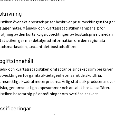
skrivning
istiken över aktiebostadspriser beskriver prisutvecklingen för g
elägenheter. Månads- och kvartalsstatistiken lämpar sig för
öljning av den kortsiktiga utvecklingen av bostadspriser, medan
tatistiken ger mer detaljerad information om den regionala
adsmarknaden, t.ex. antalet bostadsaffärer.
pgiftsinnehåll
ds- och kvartalsstatistiken omfattar prisindexet som beskriver
utvecklingen för gamla aktielägenheter samt de skuldfria,
msnittliga kvadratmeterpriserna. Årlig statistik produceras öve
tiska, genomsnittliga köpesummor och antalet bostadsaffärer.
istiken baserar sig på anmälningar om överlåtelseskatt.
ssificeringar