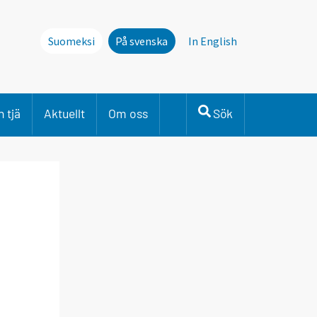
Suomeksi
På svenska
In English
 tjä
Aktuellt
Om oss
Sök