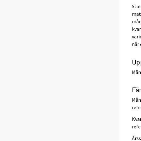
Stat
mate
mån
kvar
vari
när 
Up
Måna
Fär
Måna
refe
Kvar
refe
Årss