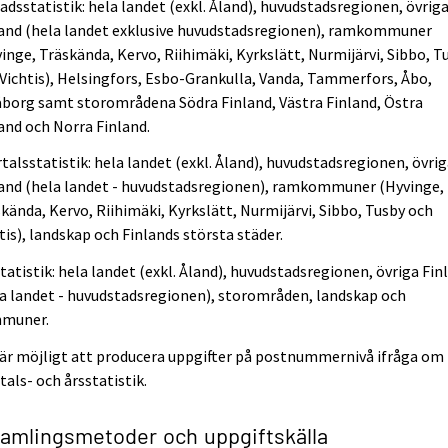
dsstatistik: hela landet (exkl. Åland), huvudstadsregionen, övrig
land (hela landet exklusive huvudstadsregionen), ramkommuner
inge, Träskända, Kervo, Riihimäki, Kyrkslätt, Nurmijärvi, Sibbo, T
Vichtis), Helsingfors, Esbo-Grankulla, Vanda, Tammerfors, Åbo,
borg samt storområdena Södra Finland, Västra Finland, Östra
and och Norra Finland.
talsstatistik: hela landet (exkl. Åland), huvudstadsregionen, övri
land (hela landet - huvudstadsregionen), ramkommuner (Hyvinge,
kända, Kervo, Riihimäki, Kyrkslätt, Nurmijärvi, Sibbo, Tusby och
tis), landskap och Finlands största städer.
tatistik: hela landet (exkl. Åland), huvudstadsregionen, övriga Fin
a landet - huvudstadsregionen), storområden, landskap och
muner.
är möjligt att producera uppgifter på postnummernivå ifråga om
tals- och årsstatistik.
samlingsmetoder och uppgiftskälla