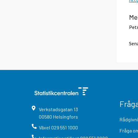
Me
Petr
Sena
Fråg
Verkstadsgatan
13
00580
Helsingfors
Rådgivni
Växel
029 551 1000
Fråga om