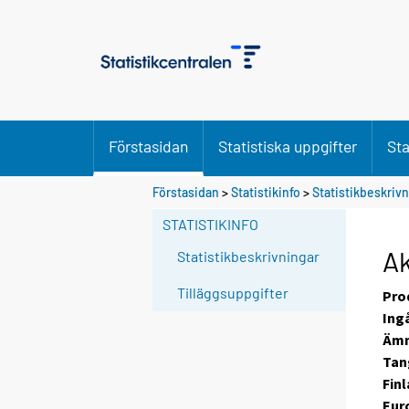
Förstasidan
Statistiska uppgifter
Sta
Förstasidan
>
Statistikinfo
>
Statistikbeskriv
STATISTIKINFO
Ak
Statistikbeskrivningar
Tilläggsuppgifter
Pro
Ing
Ämn
Tan
Finl
Eur