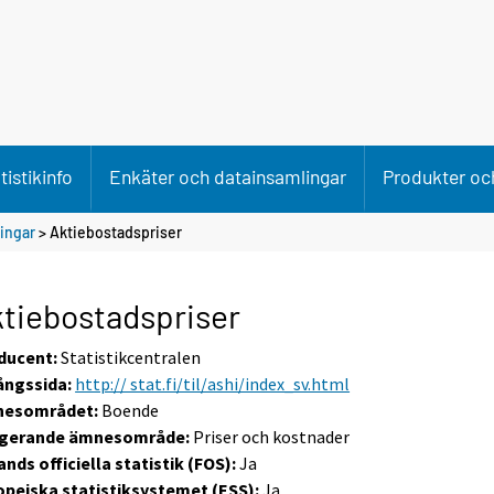
tistikinfo
Enkäter och datainsamlingar
Produkter och
ningar
> Aktiebostadspriser
tiebostadspriser
ducent:
Statistikcentralen
ångssida:
http:// stat.fi/til/ashi/index_sv.html
esområdet:
Boende
gerande ämnesområde:
Priser och kostnader
ands officiella statistik (FOS):
Ja
opeiska statistiksystemet (ESS):
Ja