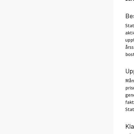
Be
Stat
akti
uppf
årss
bost
Up
Måna
pris
geno
fak
Stat
Kla