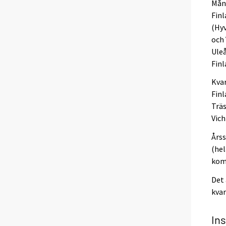
Måna
Fin
(Hyv
och 
Uleå
Finl
Kvar
Fin
Träs
Vich
Årss
(hel
kom
Det 
kvar
In