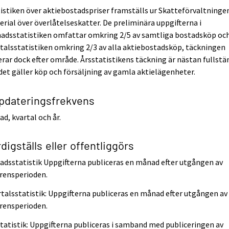
istiken över aktiebostadspriser framställs ur Skatteförvaltninge
rial över överlåtelseskatter. De preliminära uppgifterna i
adsstatistiken omfattar omkring 2/5 av samtliga bostadsköp oc
talsstatistiken omkring 2/3 av alla aktiebostadsköp, täckningen
erar dock efter område. Årsstatistikens täckning är nästan fullstä
det gäller köp och försäljning av gamla aktielägenheter.
pdateringsfrekvens
d, kvartal och år.
digställs eller offentliggörs
dsstatistik Uppgifterna publiceras en månad efter utgången av
rensperioden.
talsstatistik: Uppgifterna publiceras en månad efter utgången av
rensperioden.
tatistik: Uppgifterna publiceras i samband med publiceringen av