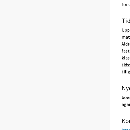
förs
Ti
Uppg
mate
Äldr
fast
klas
tids
till
Ny
boen
äga
Ko
http