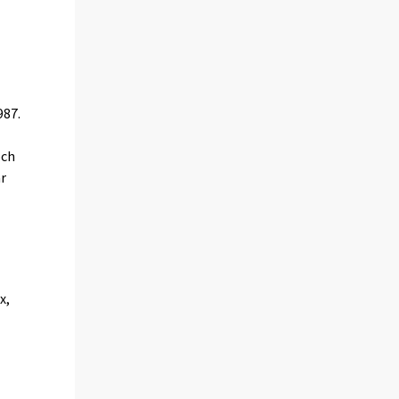
987.
och
ar
x,