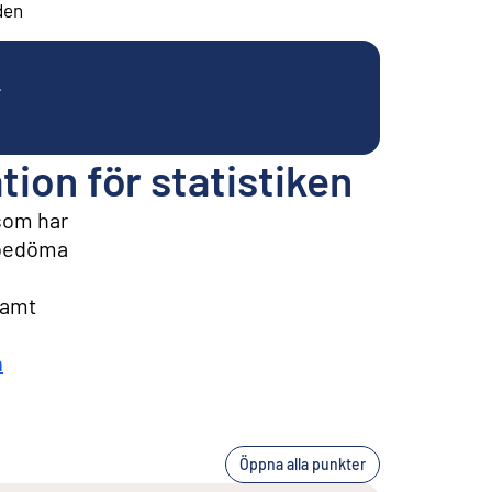
den
.
on för statistiken
 som har
t bedöma
samt
h
Öppna alla punkter