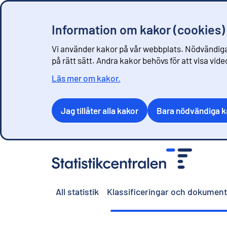
Information om kakor (cookies)
Vi använder kakor på vår webbplats. Nödvändiga
på rätt sätt. Andra kakor behövs för att visa vid
Läs mer om kakor.
Jag tillåter alla kakor
Bara nödvändiga k
G
å
t
i
All statistik
Klassificeringar och dokument
l
l
i
n