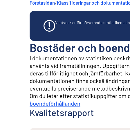
Förstasidan
/
Klassificeringar och dokumentati
n
e
h
å
Vi utvecklar för närvarande statistikens dok
l
l
Bostäder och boende
I dokumentationen av statistiken beskriv
använts vid framställningen. Uppgifterna 
deras tillförlitlighet och jämförbarhet. 
dokumentationen finns också ändringsm
eventuella preciserande metodbeskrivn
Om du letar efter statistikuppgifter om de
boendeförhållanden
Kvalitetsrapport