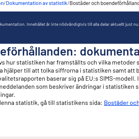
on
/
Dokumentation av statistik
/
Bostäder och boendeförhållan
umentation. Innehållet är inte nödvändigtvis till alla delar aktuellt just nu
förhållanden: dokumentati
s hur statistiken har framställts och vilka metoder
hjälper till att tolka siffrorna i statistiken samt at
Kvalitetsrapporten baserar sig på EU:s SIMS-modell. I
eddelanden som beskriver ändringar i statistiken 
ingar.
nna statistik, gå till statistikens sida:
Bostäder oc