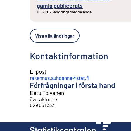
gamla publicerats
16.6.2026
ändringsmeddelande
Visa alla ändringar
Kontaktinformation
E-post
rakennus.suhdanne@stat.fi
Förfrågningar i första hand
Eetu Toivanen
överaktuarie
029 551 3331