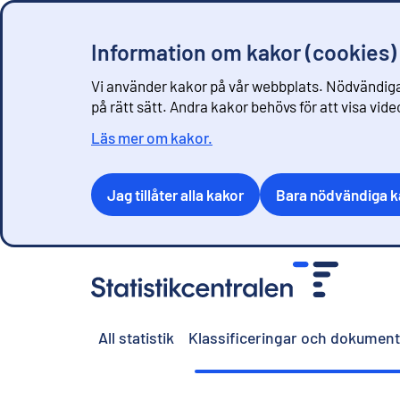
Information om kakor (cookies)
Vi använder kakor på vår webbplats. Nödvändiga
på rätt sätt. Andra kakor behövs för att visa vid
Läs mer om kakor.
Jag tillåter alla kakor
Bara nödvändiga k
G
å
t
i
All statistik
Klassificeringar och dokument
l
l
i
n