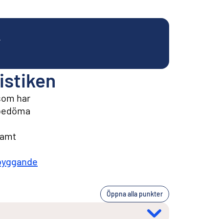
.
istiken
 som har
t bedöma
samt
byggande
Öppna alla punkter