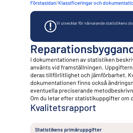
Förstasidan
/
Klassificeringar och dokumentati
n
e
h
å
Vi utvecklar för närvarande statistikens dok
l
l
Reparationsbyggande
I dokumentationen av statistiken beskriv
använts vid framställningen. Uppgifterna 
deras tillförlitlighet och jämförbarhet. 
dokumentationen finns också ändringsm
eventuella preciserande metodbeskrivn
Om du letar efter statistikuppgifter om de
Kvalitetsrapport
Statistikens primäruppgifter